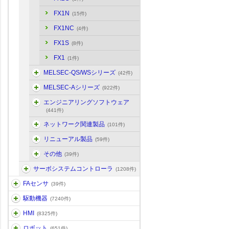
FX1N
(15件)
FX1NC
(4件)
FX1S
(8件)
FX1
(1件)
MELSEC-QS/WSシリーズ
(42件)
MELSEC-Aシリーズ
(922件)
エンジニアリングソフトウェア
(441件)
ネットワーク関連製品
(101件)
リニューアル製品
(59件)
その他
(39件)
サーボシステムコントローラ
(1208件)
FAセンサ
(39件)
駆動機器
(7240件)
HMI
(8325件)
ロボット
(651件)