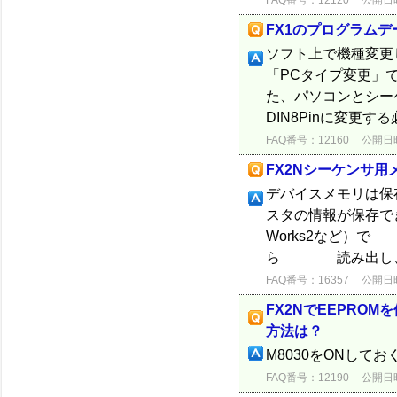
FAQ番号：12120
公開日時：
FX1のプログラム
ソフト上で機種変更して
「PCタイプ変更」
た、パソコンとシーケン
DIN8Pinに変更
FAQ番号：12160
公開日時：
FX2Nシーケンサ
デバイスメモリは保
スタの情報が保存で
Works2など）
ら 読み出し、プ
FAQ番号：16357
公開日時：
FX2NでEEPRO
方法は？
M8030をONして
FAQ番号：12190
公開日時：