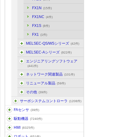
FX1N
(15件)
FX1NC
(4件)
FX1S
(8件)
FX1
(1件)
MELSEC-QS/WSシリーズ
(42件)
MELSEC-Aシリーズ
(922件)
エンジニアリングソフトウェア
(441件)
ネットワーク関連製品
(101件)
リニューアル製品
(59件)
その他
(39件)
サーボシステムコントローラ
(1208件)
FAセンサ
(39件)
駆動機器
(7240件)
HMI
(8325件)
ロボット
(651件)