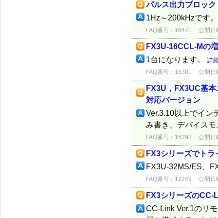
パルス出力ブロック 
1Hz～200kHzです
FAQ番号：16471
公開日時：
FX3U-16CCL-M
1台になります。
詳
FAQ番号：16301
公開日時：
FX3U，FX3UC基
対応バージョン
Ver.3.10以上
み書き、デバイスモニタ
FAQ番号：16293
公開日時：
FX3シリーズでト
FX3U-32MS/ES、
FAQ番号：12249
公開日時：
FX3シリーズのCC-
CC-Link Ver