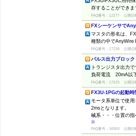
FX3U/FX3UC用
存することができま
FAQ番号：12277
公開日時：
FXシーケンサでAn
マスタの形名は、FX3U
種類の中でAnyWire 
FAQ番号：17230
公開日時：
パルス出力ブロック 
トランジスタ出力です
負荷電流 20mA以
FAQ番号：17025
公開日時：
FX3U-1PGの起動時
モータ系単位で使用
2msとなります。
械系・・・位置の指令
示
FAQ番号：16563
公開日時：