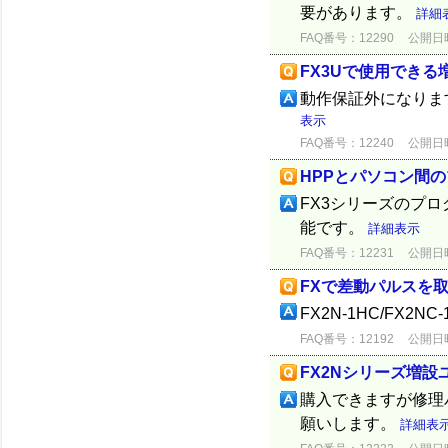
要があります。
詳細
FAQ番号：12290
公開日時：
FX3Uで使用でき
動作保証外になりま
表示
FAQ番号：12240
公開日時：
HPPとパソコン間
FX3シリーズのプロ
能です。
詳細表示
FAQ番号：12231
公開日時：
FXで差動パルスを
FX2N-1HC/FX2NC
FAQ番号：12192
公開日時：
FX2Nシリーズ増
購入できますが修理
願いします。
詳細表