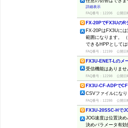
任意の切替はできま
詳細表示
FAQ番号：12206
公開日時：
FX-20PでFX3U
FX-20PはFX3
範囲になります。 （
できるHPPとしては
FAQ番号：12199
公開日時：
FX3U-ENET-L
受信機能はありませ
FAQ番号：12298
公開日時：
FX3U-CF-AD
CSVファイルにな
FAQ番号：12286
公開日時：
FX3U-20SSC-H
JOG速度は位置決
決めパラメータ有効指令 