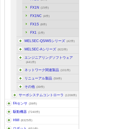
FX1N
(15件)
FX1NC
(4件)
FX1S
(8件)
FX1
(1件)
MELSEC-QS/WSシリーズ
(42件)
MELSEC-Aシリーズ
(922件)
エンジニアリングソフトウェア
(441件)
ネットワーク関連製品
(101件)
リニューアル製品
(59件)
その他
(39件)
サーボシステムコントローラ
(1208件)
FAセンサ
(39件)
駆動機器
(7240件)
HMI
(8325件)
ロボット
(651件)