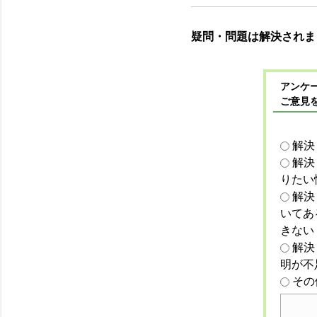
疑問・問題は解決されま
アンケー
ご意見
解決
解決
りたい
解決
いてあ
きない
解決
明が不
その