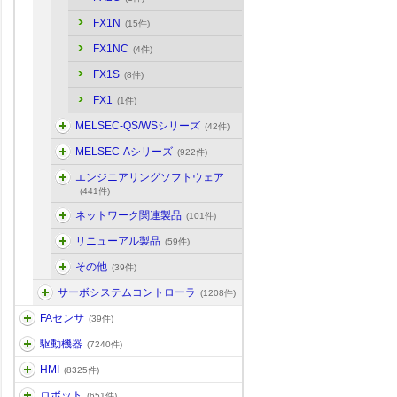
FX1N
(15件)
FX1NC
(4件)
FX1S
(8件)
FX1
(1件)
MELSEC-QS/WSシリーズ
(42件)
MELSEC-Aシリーズ
(922件)
エンジニアリングソフトウェア
(441件)
ネットワーク関連製品
(101件)
リニューアル製品
(59件)
その他
(39件)
サーボシステムコントローラ
(1208件)
FAセンサ
(39件)
駆動機器
(7240件)
HMI
(8325件)
ロボット
(651件)