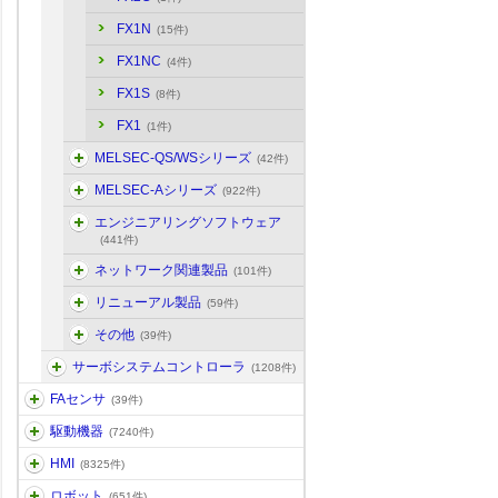
FX1N
(15件)
FX1NC
(4件)
FX1S
(8件)
FX1
(1件)
MELSEC-QS/WSシリーズ
(42件)
MELSEC-Aシリーズ
(922件)
エンジニアリングソフトウェア
(441件)
ネットワーク関連製品
(101件)
リニューアル製品
(59件)
その他
(39件)
サーボシステムコントローラ
(1208件)
FAセンサ
(39件)
駆動機器
(7240件)
HMI
(8325件)
ロボット
(651件)