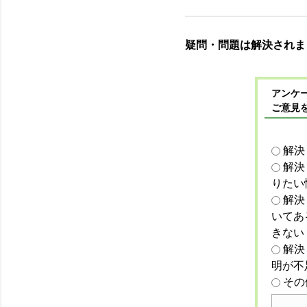
疑問・問題は解決されま
アンケー
ご意見
解決
解決
りたい
解決
いてあ
きない
解決
明が不
その