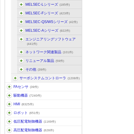
MELSEC-Lシリーズ
(185件)
MELSEC-Fシリーズ
(423件)
MELSEC-QS/WSシリーズ
(42件)
MELSEC-Aシリーズ
(922件)
エンジニアリングソフトウェア
(441件)
ネットワーク関連製品
(101件)
リニューアル製品
(59件)
その他
(39件)
サーボシステムコントローラ
(1208件)
FAセンサ
(39件)
駆動機器
(7240件)
HMI
(8325件)
ロボット
(651件)
低圧配電制御機器
(1169件)
高圧配電制御機器
(628件)