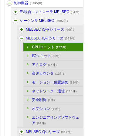
制御機器
(5195件)
FA統合コントローラ MELSEC
(84件)
シーケンサ MELSEC
(3902件)
MELSEC iQ-Rシリーズ
(60件)
MELSEC iQ-Fシリーズ
(693件)
CPUユニット
(192件)
I/Oユニット
(5件)
アナログ
(16件)
高速カウンタ
(13件)
モーション・位置決め
(11件)
ネットワーク・通信
(110件)
安全制御
(1件)
オプション
(11件)
エンジニアリングソフトウェ
ア
(61件)
MELSEC-Qシリーズ
(861件)