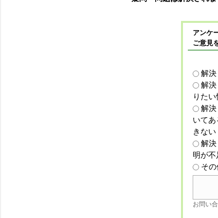
アンケー
ご意見
解決
解決
りたい
解決
いてあ
きない
解決
明が不
その
お問い合