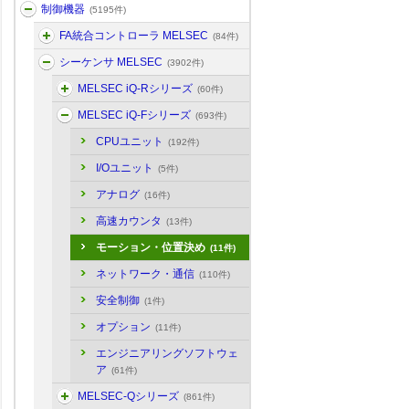
制御機器
(5195件)
FA統合コントローラ MELSEC
(84件)
シーケンサ MELSEC
(3902件)
MELSEC iQ-Rシリーズ
(60件)
MELSEC iQ-Fシリーズ
(693件)
CPUユニット
(192件)
I/Oユニット
(5件)
アナログ
(16件)
高速カウンタ
(13件)
モーション・位置決め
(11件)
ネットワーク・通信
(110件)
安全制御
(1件)
オプション
(11件)
エンジニアリングソフトウェ
ア
(61件)
MELSEC-Qシリーズ
(861件)