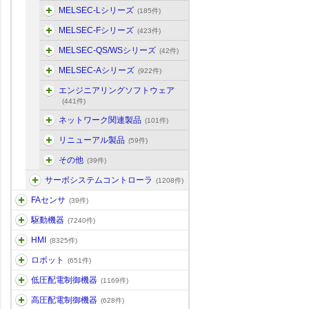
MELSEC-Lシリーズ
(185件)
MELSEC-Fシリーズ
(423件)
MELSEC-QS/WSシリーズ
(42件)
MELSEC-Aシリーズ
(922件)
エンジニアリングソフトウェア
(441件)
ネットワーク関連製品
(101件)
リニューアル製品
(59件)
その他
(39件)
サーボシステムコントローラ
(1208件)
FAセンサ
(39件)
駆動機器
(7240件)
HMI
(8325件)
ロボット
(651件)
低圧配電制御機器
(1169件)
高圧配電制御機器
(628件)