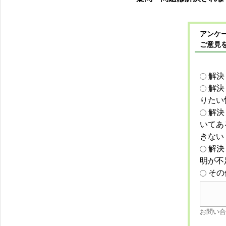
アンケー
ご意見
解決
解決
りたい
解決
いてあ
きない
解決
明が不
その
お問い合