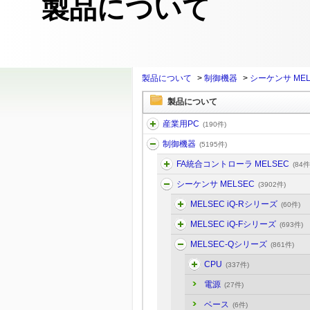
製品について
製品について
>
制御機器
>
シーケンサ MEL
製品について
産業用PC
(190件)
制御機器
(5195件)
FA統合コントローラ MELSEC
(84件
シーケンサ MELSEC
(3902件)
MELSEC iQ-Rシリーズ
(60件)
MELSEC iQ-Fシリーズ
(693件)
MELSEC-Qシリーズ
(861件)
CPU
(337件)
電源
(27件)
ベース
(6件)