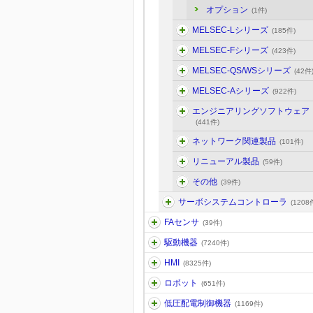
オプション
(1件)
MELSEC-Lシリーズ
(185件)
MELSEC-Fシリーズ
(423件)
MELSEC-QS/WSシリーズ
(42件
MELSEC-Aシリーズ
(922件)
エンジニアリングソフトウェア
(441件)
ネットワーク関連製品
(101件)
リニューアル製品
(59件)
その他
(39件)
サーボシステムコントローラ
(1208
FAセンサ
(39件)
駆動機器
(7240件)
HMI
(8325件)
ロボット
(651件)
低圧配電制御機器
(1169件)