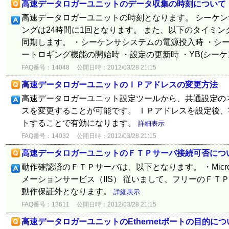
高速データロガーユニットのデータ収集の時刻について
高速データロガーユニットの時刻となります。 シーケン
ングは24時間に1回となります。 また、以下のタイミン
同期します。 ・シーケンサシステムの電源投入時 ・シー
ートロギング機能の開始時 ・設定の更新時 ・YB(シーケンサ
FAQ番号：14048
公開日時：2012/03/28 21:15
高速データロガーユニットのＩＰアドレスの変更方法
高速データロガーユニット設定ツールから、共通設定の
スを変更することが可能です。 ＩＰアドレスを設定後
トすることで有効になります。
詳細表示
FAQ番号：14032
公開日時：2012/03/28 21:15
高速データロガーユニットのＦＴＰサーバ接続可否につ
動作確認済のＦＴＰサーバは、以下となります。 ・Micro
メーションサービス（IIS） 従いまして、フリーのＦＴ
動作保証外となります。
詳細表示
FAQ番号：13611
公開日時：2012/03/28 21:15
高速データロガーユニットのEthernetポートの目的につ