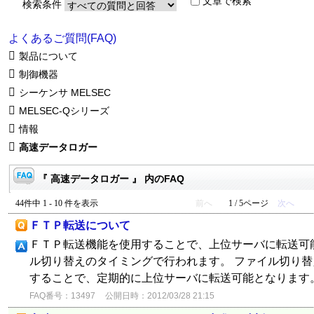
文章で検索
検索条件
よくあるご質問(FAQ)
製品について
制御機器
シーケンサ MELSEC
MELSEC-Qシリーズ
情報
高速データロガー
『 高速データロガー 』 内のFAQ
44件中 1 - 10 件を表示
前へ
1 / 5ページ
次へ
ＦＴＰ転送について
ＦＴＰ転送機能を使用することで、上位サーバに転送可
ル切り替えのタイミングで行われます。 ファイル切り
することで、定期的に上位サーバに転送可能となります
FAQ番号：13497
公開日時：2012/03/28 21:15