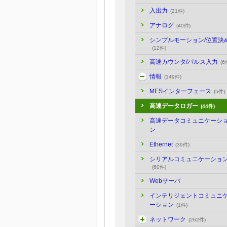
入出力
(21件)
アナログ
(40件)
シンプルモーション/位置決
(12件)
高速カウンタ/パルス入力
(6
情報
(149件)
MESインターフェース
(5件)
高速データロガー
(44件)
高速データコミュニケーシ
ン
Ethernet
(39件)
シリアルコミュニケーショ
(60件)
Webサーバ
インテリジェントコミュニ
ーション
(1件)
ネットワーク
(262件)