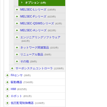
オプション
(1件)
MELSEC-Lシリーズ
(185件)
MELSEC-Fシリーズ
(423件)
MELSEC-QS/WSシリーズ
(42件)
MELSEC-Aシリーズ
(922件)
エンジニアリングソフトウェア
(441件)
ネットワーク関連製品
(101件)
リニューアル製品
(59件)
その他
(39件)
サーボシステムコントローラ
(1208件)
FAセンサ
(39件)
駆動機器
(7240件)
HMI
(8325件)
ロボット
(651件)
低圧配電制御機器
(1169件)