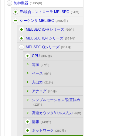
制御機器
(5195件)
FA統合コントローラ MELSEC
(84件)
シーケンサ MELSEC
(3902件)
MELSEC iQ-Rシリーズ
(60件)
MELSEC iQ-Fシリーズ
(693件)
MELSEC-Qシリーズ
(861件)
CPU
(337件)
電源
(27件)
ベース
(6件)
入出力
(21件)
アナログ
(40件)
シンプルモーション/位置決め
(12件)
高速カウンタ/パルス入力
(6件)
情報
(149件)
ネットワーク
(262件)