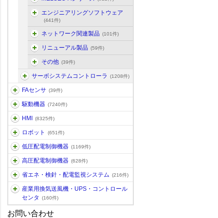
エンジニアリングソフトウェア
(441件)
ネットワーク関連製品
(101件)
リニューアル製品
(59件)
その他
(39件)
サーボシステムコントローラ
(1208件)
FAセンサ
(39件)
駆動機器
(7240件)
HMI
(8325件)
ロボット
(651件)
低圧配電制御機器
(1169件)
高圧配電制御機器
(628件)
省エネ・検針・配電監視システム
(216件)
産業用換気送風機・UPS・コントロール
センタ
(160件)
お問い合わせ