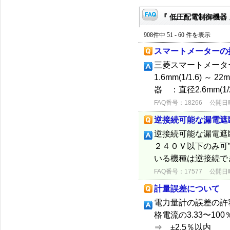
『 低圧配電制御機器 
908件中 51 - 60 件を表示
スマートメーターの
三菱スマートメータ
1.6mm(1/1.6) ～ 2
器 ：直径2.6mm(1/2.
FAQ番号：18266
公開日時：
逆接続可能な漏電遮
逆接続可能な漏電遮
２４０Ｖ以下のみ可
いる機種は逆接続で
FAQ番号：17577
公開日時：
計量誤差について
電力量計の誤差の
格電流の3.33〜1
⇒ ±2.5％以内