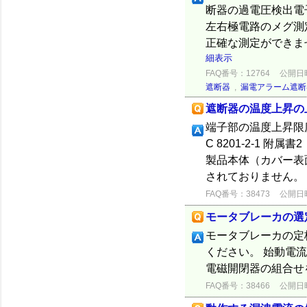
断器の過電圧検出電
左右極電路のメグ測
正確な測定ができま
細表示
FAQ番号：12764
公開日時：
遮断器
,
漏電アラーム遮断
遮断器の温度上昇の
端子部の温度上昇限度
C 8201-2-1 附属
製品本体（カバー表
されておりません。 .
FAQ番号：38473
公開日時：
モータブレーカの選
モータブレーカの定格
ください。 始動電
電磁開閉器の組合せ
FAQ番号：38466
公開日時：