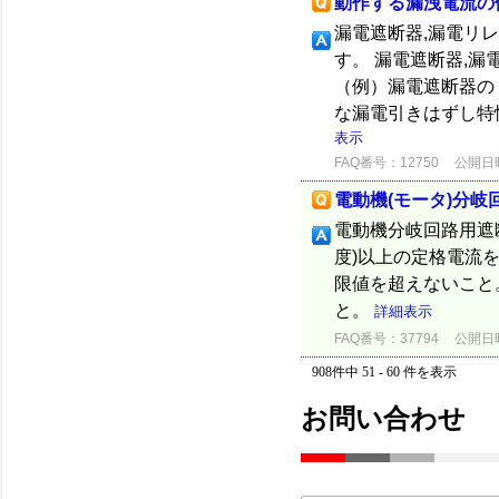
動作する漏洩電流の
漏電遮断器,漏電リ
す。 漏電遮断器,
（例）漏電遮断器の
な漏電引きはずし特
表示
FAQ番号：12750
公開日時：
電動機(モータ)分
電動機分岐回路用遮断
度)以上の定格電流
限値を超えないこと
と。
詳細表示
FAQ番号：37794
公開日時：
908件中 51 - 60 件を表示
お問い合わせ