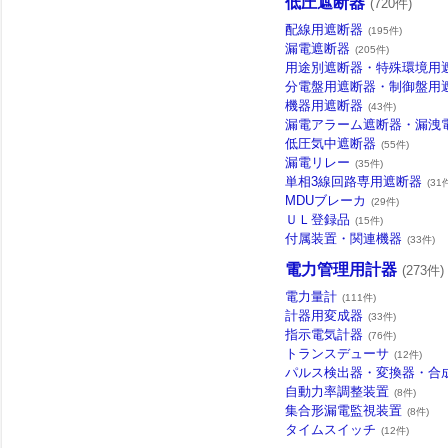
低圧遮断器
(720件)
配線用遮断器
(195件)
漏電遮断器
(205件)
用途別遮断器・特殊環境用
分電盤用遮断器・制御盤用
機器用遮断器
(43件)
漏電アラーム遮断器・漏洩
低圧気中遮断器
(55件)
漏電リレー
(35件)
単相3線回路専用遮断器
(31
MDUブレーカ
(29件)
ＵＬ登録品
(15件)
付属装置・関連機器
(33件)
電力管理用計器
(273件)
電力量計
(111件)
計器用変成器
(33件)
指示電気計器
(76件)
トランスデューサ
(12件)
パルス検出器・変換器・合
自動力率調整装置
(8件)
集合形漏電監視装置
(8件)
タイムスイッチ
(12件)