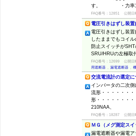
す。 ・力率1、定
FAQ番号：12851
公開日時：
電圧引きはずし装置(
電圧引きはずし装置(
したままでもコイル
防止スイッチがSHTの
SRU/HRUの左極取
FAQ番号：12699
公開日時：
用遮断器
,
漏電遮断器
,
交流電流計の選定に
インバータの二次側
流形・・・・・・・・
形・・・・・・・・・・
210N
FAQ番号：18287
公開日時：
ＭＧ（メグ測定スイ
漏電遮断器や漏電ア