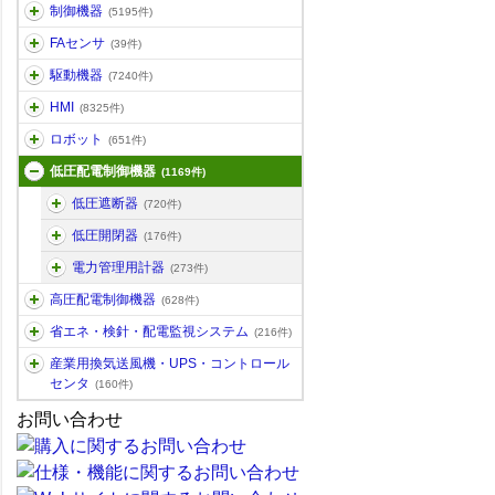
制御機器
(5195件)
FAセンサ
(39件)
駆動機器
(7240件)
HMI
(8325件)
ロボット
(651件)
低圧配電制御機器
(1169件)
低圧遮断器
(720件)
低圧開閉器
(176件)
電力管理用計器
(273件)
高圧配電制御機器
(628件)
省エネ・検針・配電監視システム
(216件)
産業用換気送風機・UPS・コントロール
センタ
(160件)
お問い合わせ