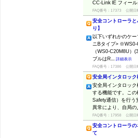
CC-Link IE フィール.
FAQ番号：17373
公開日時：
安全コントローラと
り】
以下いずれかのケーブ
ニBタイプ> ※WS0-
（WS0-C20M8U）
ブルはR...
詳細表示
FAQ番号：17386
公開日時：
安全局インタロック
安全局インタロック
する機能です。この機能
Safety通信）を
異常により、自局の入
FAQ番号：17958
公開日時：
安全コントローラのネ
て