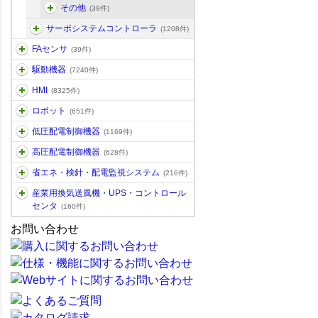
その他
(39件)
サーボシステムコントローラ
(1208件)
FAセンサ
(39件)
駆動機器
(7240件)
HMI
(8325件)
ロボット
(651件)
低圧配電制御機器
(1169件)
高圧配電制御機器
(628件)
省エネ・検針・配電監視システム
(216件)
産業用換気送風機・UPS・コントロール
センタ
(160件)
お問い合わせ