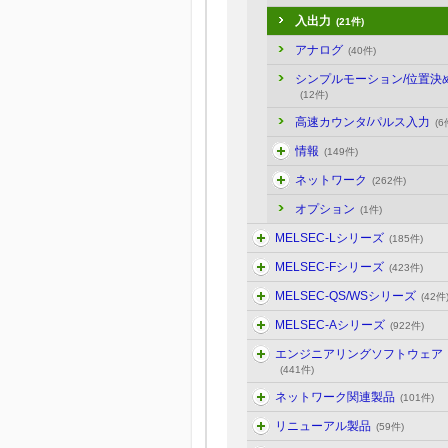
入出力
(21件)
アナログ
(40件)
シンプルモーション/位置決
(12件)
高速カウンタ/パルス入力
(6
情報
(149件)
ネットワーク
(262件)
オプション
(1件)
MELSEC-Lシリーズ
(185件)
MELSEC-Fシリーズ
(423件)
MELSEC-QS/WSシリーズ
(42件
MELSEC-Aシリーズ
(922件)
エンジニアリングソフトウェア
(441件)
ネットワーク関連製品
(101件)
リニューアル製品
(59件)