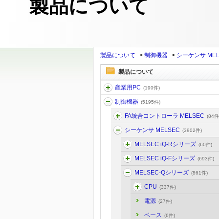
製品について
製品について
>
制御機器
>
シーケンサ MEL
製品について
産業用PC
(190件)
制御機器
(5195件)
FA統合コントローラ MELSEC
(84件
シーケンサ MELSEC
(3902件)
MELSEC iQ-Rシリーズ
(60件)
MELSEC iQ-Fシリーズ
(693件)
MELSEC-Qシリーズ
(861件)
CPU
(337件)
電源
(27件)
ベース
(6件)