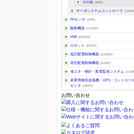
その他
(39件)
サーボシステムコントローラ
(1208
FAセンサ
(39件)
駆動機器
(7240件)
HMI
(8325件)
ロボット
(651件)
低圧配電制御機器
(1169件)
高圧配電制御機器
(628件)
省エネ・検針・配電監視システム
(216件
産業用換気送風機・UPS・コントロー
センタ
(160件)
お問い合わせ