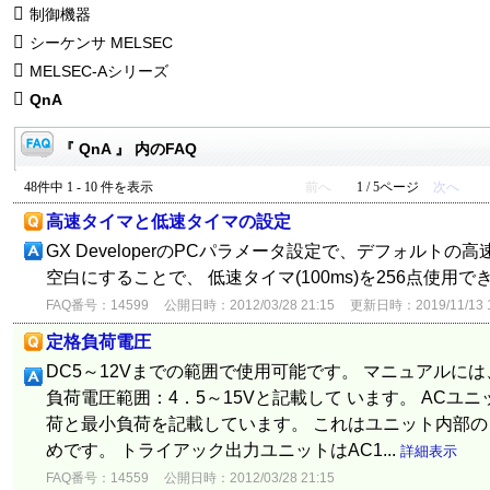
制御機器
シーケンサ MELSEC
MELSEC-Aシリーズ
QnA
『 QnA 』 内のFAQ
48件中 1 - 10 件を表示
前へ
1 / 5ページ
次へ
高速タイマと低速タイマの設定
GX DeveloperのPCパラメータ設定で、デフォルトの高
空白にすることで、 低速タイマ(100ms)を256点使用
FAQ番号：14599
公開日時：2012/03/28 21:15
更新日時：2019/11/13 1
定格負荷電圧
DC5～12Vまでの範囲で使用可能です。 マニュアルには
負荷電圧範囲：4．5～15Vと記載して います。 ACユ
荷と最小負荷を記載しています。 これはユニット内部
めです。 トライアック出力ユニットはAC1...
詳細表示
FAQ番号：14559
公開日時：2012/03/28 21:15