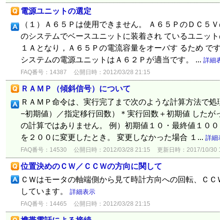
電源ユニットの選定
（１）Ａ６５Ｐは使用できません。 Ａ６５ＰのＤＣ５
のシステムでベースユニットに装着され ているユニッ
１Ａとなり，Ａ６５Ｐの電流容量をオーバす るため です
システムの電源ユニットはＡ６２Ｐが適当です。 ...
詳細
FAQ番号：14387
公開日時：2012/03/28 21:15
ＲＡＭＰ（傾斜信号）について
ＲＡＭＰ命令は、実行完了まで次のような計算方法で処
−初期値）／指定移行回数）＊実行回数＋初期値 したが
の計算ではありません。 例）初期値１０・最終値１０
を２００に変更したとき。 変更しなかった場合 １...
詳細
FAQ番号：14530
公開日時：2012/03/28 21:15
更新日時：2017/10/30 1
位置決めのＣＷ／ＣＣＷの方向に関して
ＣＷはモータの軸端側から見て時計方向への回転、ＣＣ
しています。
詳細表示
FAQ番号：14465
公開日時：2012/03/28 21:15