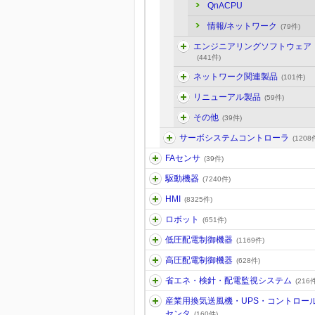
QnACPU
情報/ネットワーク
(79件)
エンジニアリングソフトウェア
(441件)
ネットワーク関連製品
(101件)
リニューアル製品
(59件)
その他
(39件)
サーボシステムコントローラ
(1208
FAセンサ
(39件)
駆動機器
(7240件)
HMI
(8325件)
ロボット
(651件)
低圧配電制御機器
(1169件)
高圧配電制御機器
(628件)
省エネ・検針・配電監視システム
(216件
産業用換気送風機・UPS・コントロー
センタ
(160件)