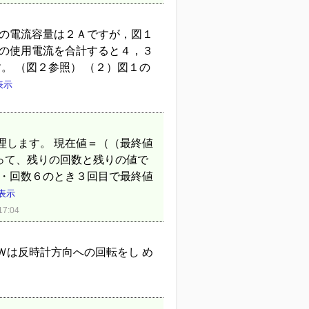
Ｖの電流容量は２Ａですが，図１
トの使用電流を合計すると４，３
。 （図２参照） （２）図１の
表示
理します。 現在値＝（（最終値
って、残りの回数と残りの値で
０・回数６のとき３回目で最終値
表示
7:04
Ｗは反時計方向への回転をし め