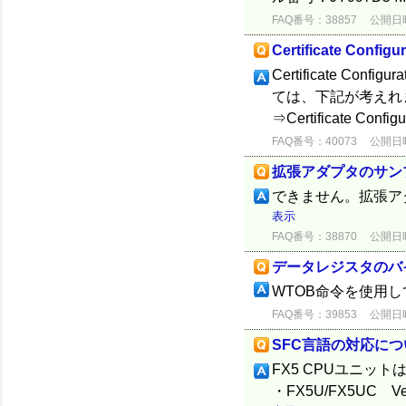
FAQ番号：38857
公開日時：
Certificate Con
Certificate Con
ては、下記が考えれま
⇒Certificate Configur
FAQ番号：40073
公開日時：
拡張アダプタのサン
できません。拡張ア
表示
FAQ番号：38870
公開日時：
データレジスタのバ
WTOB命令を使用
FAQ番号：39853
公開日時：
SFC言語の対応につ
FX5 CPUユニッ
・FX5U/FX5UC Ve