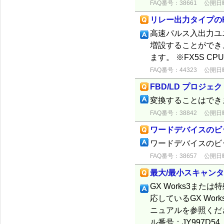
FAQ番号：38661
公開日時：
リレー出力タイプの
高速パルス入出力ユニ
増設することができ
ます。 ※FX5S 
FAQ番号：44323
公開日時：
FBD/LD プロジ
変換することはでき
FAQ番号：38842
公開日時：
ワードデバイスのビ
ワードデバイスのビ
FAQ番号：38657
公開日時：
最大/最小スキャン
GX Works3また
応しているGX Wo
ニュアルを参照ください
ル番号：JY997D54..