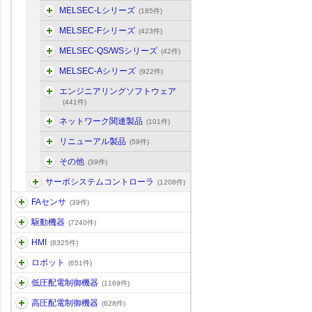
MELSEC-Lシリーズ
(185件)
MELSEC-Fシリーズ
(423件)
MELSEC-QS/WSシリーズ
(42件)
MELSEC-Aシリーズ
(922件)
エンジニアリングソフトウェア
(441件)
ネットワーク関連製品
(101件)
リニューアル製品
(59件)
その他
(39件)
サーボシステムコントローラ
(1208件)
FAセンサ
(39件)
駆動機器
(7240件)
HMI
(8325件)
ロボット
(651件)
低圧配電制御機器
(1169件)
高圧配電制御機器
(628件)