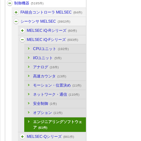
制御機器
(5195件)
FA統合コントローラ MELSEC
(84件)
シーケンサ MELSEC
(3902件)
MELSEC iQ-Rシリーズ
(60件)
MELSEC iQ-Fシリーズ
(693件)
CPUユニット
(192件)
I/Oユニット
(5件)
アナログ
(16件)
高速カウンタ
(13件)
モーション・位置決め
(11件)
ネットワーク・通信
(110件)
安全制御
(1件)
オプション
(11件)
エンジニアリングソフトウェ
ア
(61件)
MELSEC-Qシリーズ
(861件)