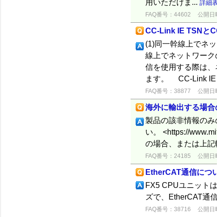
用いただけま...
詳細
FAQ番号：44602
公開日時：
CC-Link IE T
(1)同一幹線上でネッ
線上でネットワークの混
信を使用する際は、
ます。 CC-Link IE T
FAQ番号：38877
公開日時：
海外に輸出する場合
製品の該非情報のみ
い。 <https://www.
の場合、または上記
FAQ番号：24185
公開日時：
EtherCAT通信につ
FX5 CPUユニット
ズで、EtherCA
FAQ番号：38716
公開日時：