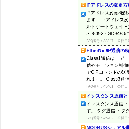
IPアドレスの変更
IPアドレス変更機
ます。 IPアドレス
ルトゲートウェイIP
SD8492～SD849
FAQ番号：38847
公開日時：
EtherNet/IP通
Class1通信は、
信やモーション制御な
でCIPコマンドの
れます。 Class3通
FAQ番号：45401
公開日時：
インスタンス通信と
インスタンス通信 ・
す。 タグ通信 ・
FAQ番号：45402
公開日時：
MODBUSシリア