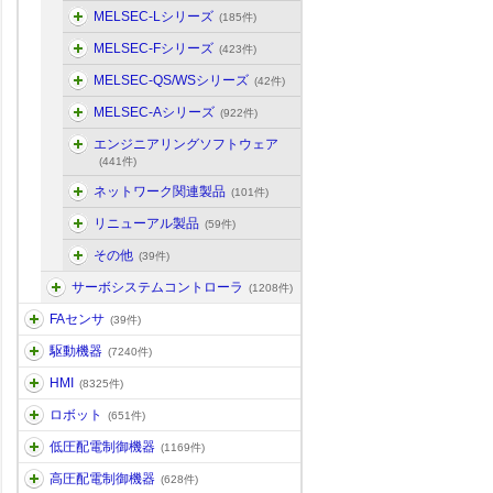
MELSEC-Lシリーズ
(185件)
MELSEC-Fシリーズ
(423件)
MELSEC-QS/WSシリーズ
(42件)
MELSEC-Aシリーズ
(922件)
エンジニアリングソフトウェア
(441件)
ネットワーク関連製品
(101件)
リニューアル製品
(59件)
その他
(39件)
サーボシステムコントローラ
(1208件)
FAセンサ
(39件)
駆動機器
(7240件)
HMI
(8325件)
ロボット
(651件)
低圧配電制御機器
(1169件)
高圧配電制御機器
(628件)