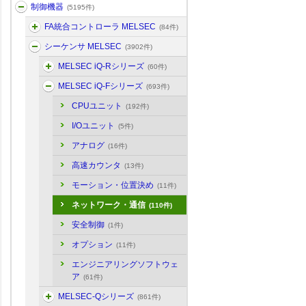
制御機器
(5195件)
FA統合コントローラ MELSEC
(84件)
シーケンサ MELSEC
(3902件)
MELSEC iQ-Rシリーズ
(60件)
MELSEC iQ-Fシリーズ
(693件)
CPUユニット
(192件)
I/Oユニット
(5件)
アナログ
(16件)
高速カウンタ
(13件)
モーション・位置決め
(11件)
ネットワーク・通信
(110件)
安全制御
(1件)
オプション
(11件)
エンジニアリングソフトウェ
ア
(61件)
MELSEC-Qシリーズ
(861件)