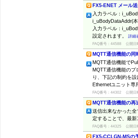
FX5-ENET メー
入力ラベル：i_uBo
i_uBodyData
入力ラベル：i_uBo
設定されます。
詳細
FAQ番号：44588
公開日時：
MQTT通信機能の
MQTT通信機能でPu
MQTT通信機能のプ
り、下記の制約を設
Ethernetユニット専用
FAQ番号：44302
公開日時：
MQTT通信機能の
送信出来なかった全て
定することで、最新
FAQ番号：44325
公開日時：
FX5-CCLGN-M