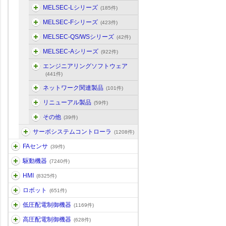
MELSEC-Lシリーズ
(185件)
MELSEC-Fシリーズ
(423件)
MELSEC-QS/WSシリーズ
(42件)
MELSEC-Aシリーズ
(922件)
エンジニアリングソフトウェア
(441件)
ネットワーク関連製品
(101件)
リニューアル製品
(59件)
その他
(39件)
サーボシステムコントローラ
(1208件)
FAセンサ
(39件)
駆動機器
(7240件)
HMI
(8325件)
ロボット
(651件)
低圧配電制御機器
(1169件)
高圧配電制御機器
(628件)