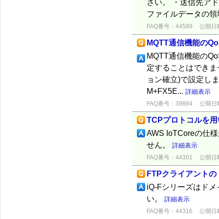
さい。 ・送信先ア
ファイルデータの領
FAQ番号：44589
公開日時：
MQTT通信機能のQo
MQTT通信機能のQo
定することはできません
ョン確立)で設定します。
M+FX5E...
詳細表示
FAQ番号：39884
公開日時：
TCPプロトコルを用い
AWS IoTCor
せん。
詳細表示
FAQ番号：44301
公開日時：
FTPクライアント
iQ-Fシリーズは
い。
詳細表示
FAQ番号：44316
公開日時：