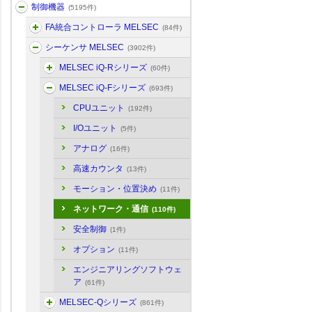
制御機器
(5195件)
FA統合コントローラ MELSEC
(84件)
シーケンサ MELSEC
(3902件)
MELSEC iQ-Rシリーズ
(60件)
MELSEC iQ-Fシリーズ
(693件)
CPUユニット
(192件)
I/Oユニット
(5件)
アナログ
(16件)
高速カウンタ
(13件)
モーション・位置決め
(11件)
ネットワーク・通信
(110件)
安全制御
(1件)
オプション
(11件)
エンジニアリングソフトウェ
ア
(61件)
MELSEC-Qシリーズ
(861件)