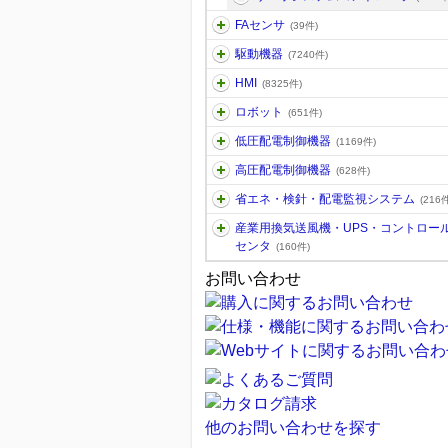
FAセンサ
(39件)
駆動機器
(7240件)
HMI
(8325件)
ロボット
(651件)
低圧配電制御機器
(1169件)
高圧配電制御機器
(628件)
省エネ・検針・配電監視システム
(216件
産業用換気送風機・UPS・コントロー
センタ
(160件)
お問い合わせ
他のお問い合わせを探す