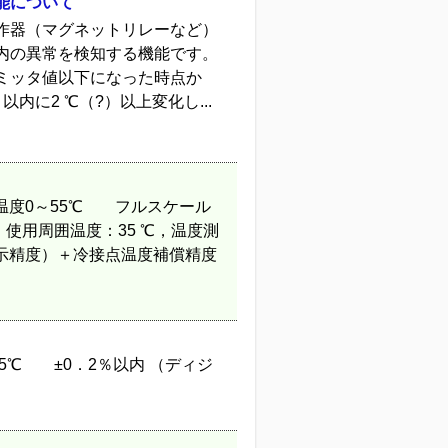
能について
作器（マグネットリレーなど）
内の異常を検知する機能です。
ミッタ値以下になった時点か
に2 ℃（?）以上変化し...
囲温度0～55℃ フルスケール
 ℃），使用周囲温度：35 ℃，温度測
（指示精度）＋冷接点温度補償精度
55℃ ±0．2％以内 （ディジ