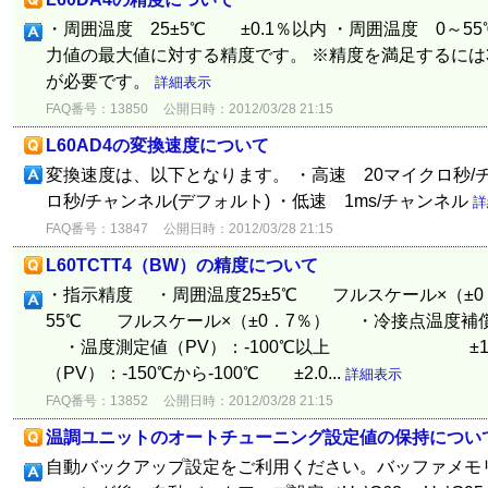
・周囲温度 25±5℃ ±0.1％以内 ・周囲温度 0～5
力値の最大値に対する精度です。 ※精度を満足するには
が必要です。
詳細表示
FAQ番号：13850
公開日時：2012/03/28 21:15
L60AD4の変換速度について
変換速度は、以下となります。 ・高速 20マイクロ秒/
ロ秒/チャンネル(デフォルト) ・低速 1ms/チャンネル
詳
FAQ番号：13847
公開日時：2012/03/28 21:15
L60TCTT4（BW）の精度について
・指示精度 ・周囲温度25±5℃ フルスケール×（±0
55℃ フルスケール×（±0．7％） ・冷接点温度補償
・温度測定値（PV）：-100℃以上 ±1.0
（PV）：-150℃から-100℃ ±2.0...
詳細表示
FAQ番号：13852
公開日時：2012/03/28 21:15
温調ユニットのオートチューニング設定値の保持につい
自動バックアップ設定をご利用ください。バッファメモリ