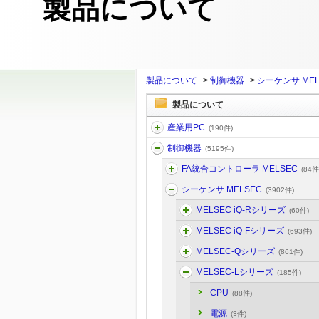
製品について
製品について
>
制御機器
>
シーケンサ MEL
製品について
産業用PC
(190件)
制御機器
(5195件)
FA統合コントローラ MELSEC
(84件
シーケンサ MELSEC
(3902件)
MELSEC iQ-Rシリーズ
(60件)
MELSEC iQ-Fシリーズ
(693件)
MELSEC-Qシリーズ
(861件)
MELSEC-Lシリーズ
(185件)
CPU
(88件)
電源
(3件)