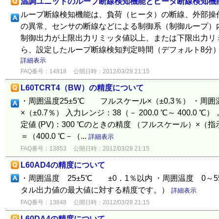
温調ユニットのループ断線検知機能とヒータ断線検知機
ループ断線検知機能は、負荷（ヒータ）の断線、外部操
の異常、センサの断線などによる制御系（制御ループ）
制御出力が上限出力リミッタ値以上、または下限出力リ
ら、設定したループ断線検知判定時間（デフォルト8分）以内
詳細表示
FAQ番号：14818
公開日時：2012/03/28 21:15
L60TCRT4（BW）の精度について
・周囲温度25±5℃ フルスケール×（±0.3％） ・周
×（±0.7％） 入力レンジ：38（－ 200.0 ℃～ 400.0
定値 (PV)：300 ℃のときの精度 （フルスケール）×
＝（400.0 ℃－（...
詳細表示
FAQ番号：13853
公開日時：2012/03/28 21:15
L60AD4の精度について
・周囲温度 25±5℃ ±0．1％以内 ・周囲温度 0～
タル出力値の最大値に対する精度です。）
詳細表示
FAQ番号：13848
公開日時：2012/03/28 21:15
L60DA4の精度について