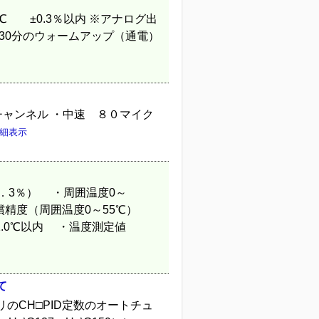
5℃ ±0.3％以内 ※アナログ出
30分のウォームアップ（通電）
チャンネル ・中速 ８０マイク
細表示
．3％） ・周囲温度0～
精度（周囲温度0～55℃）
℃以内 ・温度測定値
て
のCH□PID定数のオートチュ