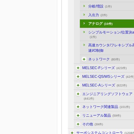
分岐/増設
(1件)
入出力
(2件)
アナログ
(10件)
シンプルモーション/位置決
(1件)
高速カウンタ/フレキシブル
速I/O制御
ネットワーク
(80件)
MELSEC-Fシリーズ
(423件)
MELSEC-QS/WSシリーズ
(42件
MELSEC-Aシリーズ
(922件)
エンジニアリングソフトウェア
(441件)
ネットワーク関連製品
(101件)
リニューアル製品
(59件)
その他
(39件)
サーボシステムコントローラ
(1208