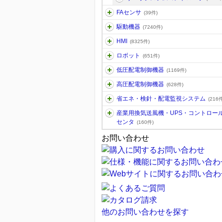
FAセンサ
(39件)
駆動機器
(7240件)
HMI
(8325件)
ロボット
(651件)
低圧配電制御機器
(1169件)
高圧配電制御機器
(628件)
省エネ・検針・配電監視システム
(216件
産業用換気送風機・UPS・コントロー
センタ
(160件)
お問い合わせ
他のお問い合わせを探す