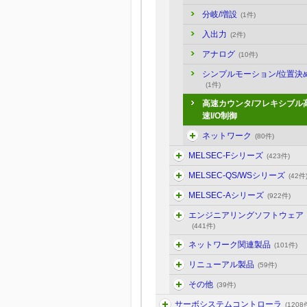
分岐/増設
(1件)
入出力
(2件)
アナログ
(10件)
シンプルモーション/位置決
(1件)
高速カウンタ/フレキシブル
速I/O制御
ネットワーク
(80件)
MELSEC-Fシリーズ
(423件)
MELSEC-QS/WSシリーズ
(42件
MELSEC-Aシリーズ
(922件)
エンジニアリングソフトウェア
(441件)
ネットワーク関連製品
(101件)
リニューアル製品
(59件)
その他
(39件)
サーボシステムコントローラ
(1208