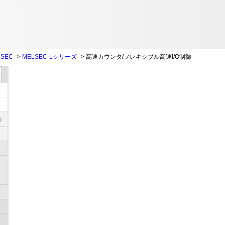
SEC
>
MELSEC-Lシリーズ
>
高速カウンタ/フレキシブル高速I/O制御
)