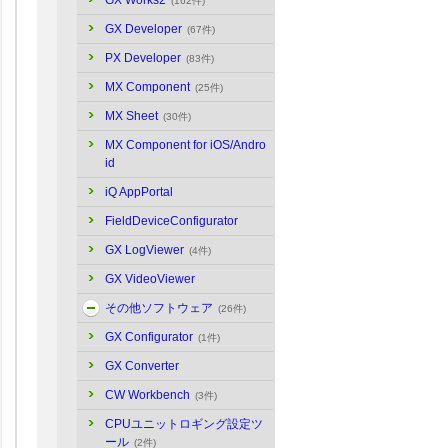
GX Works2
(162件)
GX Developer
(67件)
PX Developer
(83件)
MX Component
(25件)
MX Sheet
(30件)
MX Component for iOS/Andro
id
iQ AppPortal
FieldDeviceConfigurator
GX LogViewer
(4件)
GX VideoViewer
その他ソフトウェア
(26件)
GX Configurator
(1件)
GX Converter
CW Workbench
(3件)
CPUユニットロギング設定ツ
ール
(2件)