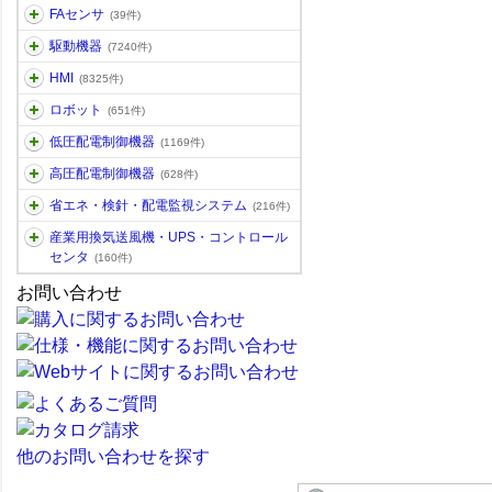
FAセンサ
(39件)
駆動機器
(7240件)
HMI
(8325件)
ロボット
(651件)
低圧配電制御機器
(1169件)
高圧配電制御機器
(628件)
省エネ・検針・配電監視システム
(216件)
産業用換気送風機・UPS・コントロール
センタ
(160件)
お問い合わせ
他のお問い合わせを探す