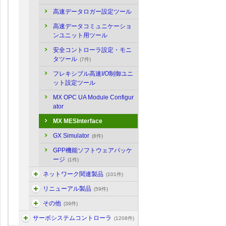
高速データロガー設定ツール
高速データコミュニケーショ
ンユニット用ツール
安全コントローラ設定・モニ
タツール
(7件)
フレキシブル高速I/O制御ユニ
ット設定ツール
MX OPC UA Module Configur
ator
MX MESInterface
GX Simulator
(8件)
GPP機能ソフトウェアパッケ
ージ
(1件)
ネットワーク関連製品
(101件)
リニューアル製品
(59件)
その他
(39件)
サーボシステムコントローラ
(1208件)