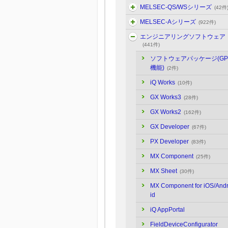
MELSEC-QS/WSシリーズ
(42件
MELSEC-Aシリーズ
(922件)
エンジニアリングソフトウェア
(441件)
ソフトウェアパッケージ(GP
機能)
(2件)
iQ Works
(10件)
GX Works3
(28件)
GX Works2
(162件)
GX Developer
(67件)
PX Developer
(83件)
MX Component
(25件)
MX Sheet
(30件)
MX Component for iOS/And
id
iQ AppPortal
FieldDeviceConfigurator