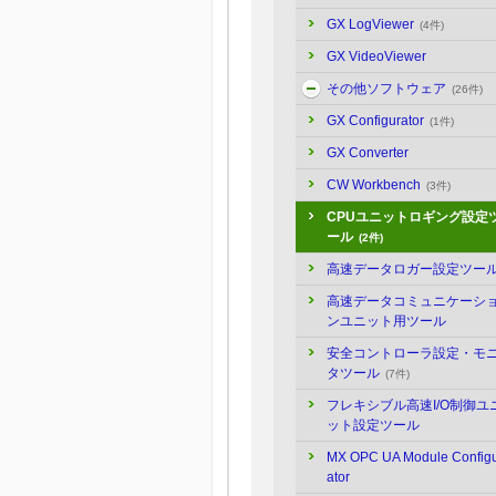
GX LogViewer
(4件)
GX VideoViewer
その他ソフトウェア
(26件)
GX Configurator
(1件)
GX Converter
CW Workbench
(3件)
CPUユニットロギング設定
ール
(2件)
高速データロガー設定ツー
高速データコミュニケーシ
ンユニット用ツール
安全コントローラ設定・モ
タツール
(7件)
フレキシブル高速I/O制御ユ
ット設定ツール
MX OPC UA Module Config
ator