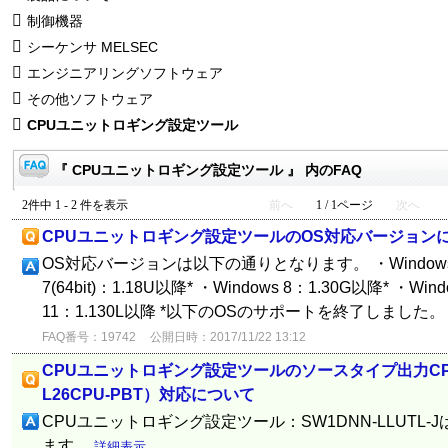
制御機器
シーケンサ MELSEC
エンジニアリングソフトウェア
その他ソフトウェア
CPUユニットロギング設定ツール
『 CPUユニットロギング設定ツール 』 内のFAQ
2件中 1 - 2 件を表示
前へ
1 / 1ページ
次へ
CPUユニットロギング設定ツールのOS対応バージョン
OS対応バージョンは以下の通りとなります。 ・Windows 7：
7(64bit)：1.18U以降* ・Windows 8：1.30G以降* ・Win
11：1.130L以降 *以下のOSのサポートを終了しました。 ・W
FAQ番号：19742
公開日時：2017/11/22 13:12
CPUユニットロギング設定ツールのソースタイプ出力CPU
L26CPU-PBT）対応について
CPUユニットロギング設定ツール：SW1DNN-LLUTL-J
ます。
詳細表示