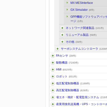
MX MESInterface
GX Simulator
(8件)
GPP機能ソフトウェアパッ
ージ
(1件)
ネットワーク関連製品
(101件)
リニューアル製品
(59件)
その他
(39件)
サーボシステムコントローラ
(1208
FAセンサ
(39件)
駆動機器
(7240件)
HMI
(8325件)
ロボット
(651件)
低圧配電制御機器
(1169件)
高圧配電制御機器
(628件)
省エネ・検針・配電監視システム
(216件
産業用換気送風機・UPS・コントロー