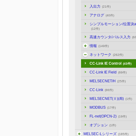
入出力
(21件)
アナログ
(40件)
シンプルモーション/位置決
(12件)
高速カウンタ/パルス入力
(6
情報
(149件)
ネットワーク
(262件)
CC-Link IE Control
(43件)
CC-Link IE Field
(69件)
MELSECNET/H
(25件)
CC-Link
(86件)
MELSECNET(Ⅱ)(/B)
(1件)
MODBUS
(17件)
FL-net(OPCN-2)
(19件)
オプション
(1件)
MELSEC-Lシリーズ
(185件)