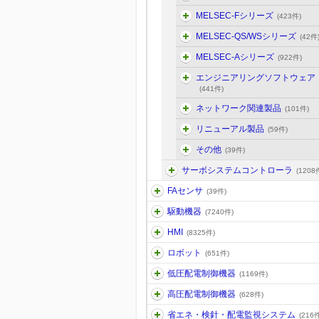
MELSEC-Fシリーズ
(423件)
MELSEC-QS/WSシリーズ
(42件
MELSEC-Aシリーズ
(922件)
エンジニアリングソフトウェア
(441件)
ネットワーク関連製品
(101件)
リニューアル製品
(59件)
その他
(39件)
サーボシステムコントローラ
(1208
FAセンサ
(39件)
駆動機器
(7240件)
HMI
(8325件)
ロボット
(651件)
低圧配電制御機器
(1169件)
高圧配電制御機器
(628件)
省エネ・検針・配電監視システム
(216件