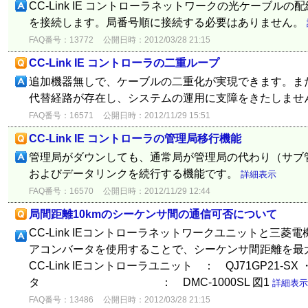
CC-Link IE コントローラネットワークの光ケーブルの
を接続します。局番号順に接続する必要はありません。
FAQ番号：13772
公開日時：2012/03/28 21:15
CC-Link IE コントローラの二重ループ
追加機器無しで、ケーブルの二重化が実現できます。ま
代替経路が存在し、システムの運用に支障をきたしませ
FAQ番号：16571
公開日時：2012/11/29 15:51
CC-Link IE コントローラの管理局移行機能
管理局がダウンしても、通常局が管理局の代わり（サブ
およびデータリンクを続行する機能です。
詳細表示
FAQ番号：16570
公開日時：2012/11/29 12:44
局間距離10kmのシーケンサ間の通信可否について
CC-Link IEコントローラネットワークユニットと三
アコンバータを使用することで、シーケンサ間距離を最大
CC-Link IEコントローラユニット ： QJ71GP21-
タ ： DMC-1000SL 図1
詳細表示
FAQ番号：13486
公開日時：2012/03/28 21:15