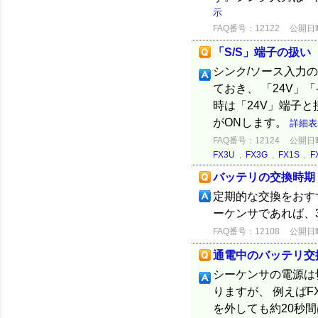
示
FAQ番号：12122
公開日時：
「S/S」端子の扱い
シンク/ソース入力
ておき、 「24V」
時は「24V」端子と
がONします。
詳細表
FAQ番号：12124
公開日時：
FX3U
,
FX3G
,
FX1S
,
F
バッテリの交換時期
定期的な交換をおす
ーケンサであれば、
FAQ番号：12108
公開日時：
通電中のバッテリ交
シーケンサの電源は
りますが、 例えばF
を外しても約20秒