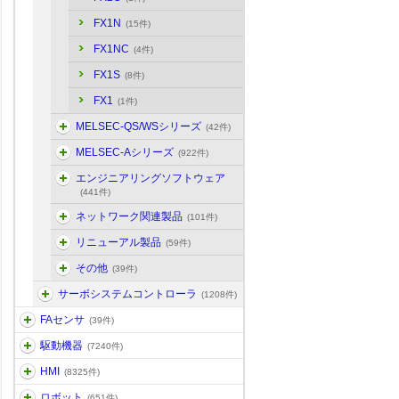
FX1N
(15件)
FX1NC
(4件)
FX1S
(8件)
FX1
(1件)
MELSEC-QS/WSシリーズ
(42件)
MELSEC-Aシリーズ
(922件)
エンジニアリングソフトウェア
(441件)
ネットワーク関連製品
(101件)
リニューアル製品
(59件)
その他
(39件)
サーボシステムコントローラ
(1208件)
FAセンサ
(39件)
駆動機器
(7240件)
HMI
(8325件)
ロボット
(651件)