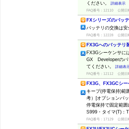
ください。
詳細表示
FAQ番号：12110
公開日時：
FXシリーズのバッ
バッテリの交換は安
FAQ番号：12228
公開日時：
FX3Gへのバッテリ
FX3Gシーケンサに
GX Develop
てください。
詳細表
FAQ番号：12112
公開日時：
FX3G、FX3GC
キープ(停電保持)
考）[オプションバッ
停電保持で固定範囲にな
S999・タイマ(T)：T
FAQ番号：17129
公開日時：
FX3U/FX3UC