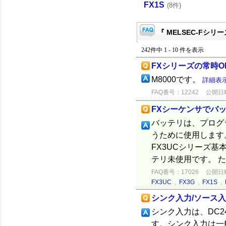
FX1S
(8件)
『 MELSEC-Fシリー
242件中 1 - 10 件を表示
FXシリーズの常時
M8000です。
詳細表
FAQ番号：12242
公開日時：
FXシーケンサでバ
バッテリは、プログ
うために使用します。 
FX3UCシリーズ基本ユ
テリ未使用です。 ただ
FAQ番号：17026
公開日時：
FX3UC
,
FX3G
,
FX1S
,
シンク入力/ソース
シンク入力は、DC
す。シンク入力は一