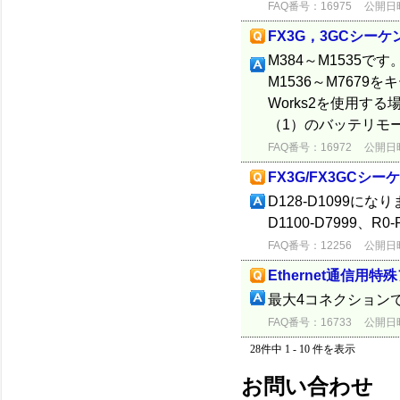
FAQ番号：16975
公開日時：
FX3G，3GCシー
M384～M1535
M1536～M767
Works2を使用
（1）のバッテリモ
FAQ番号：16972
公開日時：
FX3G/FX3GC
D128-D1099
D1100-D7999、
FAQ番号：12256
公開日時：
Ethernet通信用特
最大4コネクション
FAQ番号：16733
公開日時：
28件中 1 - 10 件を表示
お問い合わせ