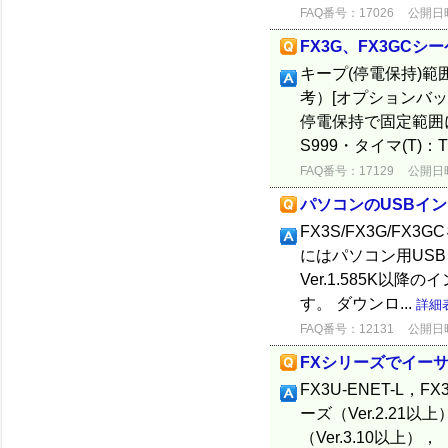
FAQ番号：17026
公開日時：
FX3G、FX3GC
キープ(停電保持)
考）[オプションバッ
停電保持で固定範囲にな
S999・タイマ(T)：T
FAQ番号：17129
公開日時：
パソコンのUSBイ
FX3S/FX3G/FX
にはパソコン用USB
Ver.1.585K
す。 ダウンロ...
詳細
FAQ番号：12131
公開日時：
FXシリーズでイー
FX3U-ENET-L，F
ーズ（Ver.2.21以
（Ver.3.10以上）