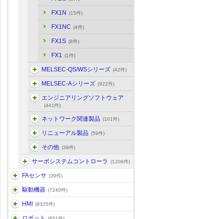
FX1N
(15件)
FX1NC
(4件)
FX1S
(8件)
FX1
(1件)
MELSEC-QS/WSシリーズ
(42件)
MELSEC-Aシリーズ
(922件)
エンジニアリングソフトウェア
(441件)
ネットワーク関連製品
(101件)
リニューアル製品
(59件)
その他
(39件)
サーボシステムコントローラ
(1208件)
FAセンサ
(39件)
駆動機器
(7240件)
HMI
(8325件)
ロボット
(651件)