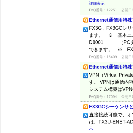
詳細表示
FAQ番号：12251
公開日時：
Ethernet通信用
FX3G，FX3GCシリ
ます。 ※ 基本ユニ
D8001 （PC
できます。 ※ FX3
FAQ番号：16409
公開日時：
Ethernet通信用特
VPN（Virtual 
す。 VPNは通信内
システム構築はVP
FAQ番号：17094
公開日時：
FX3GCシーケンサとF
直接接続可能で、オ
は、FX3U-EN
示