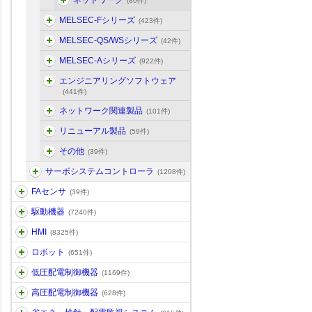
ネットワーク
(80件)
MELSEC-Fシリーズ
(423件)
MELSEC-QS/WSシリーズ
(42件)
MELSEC-Aシリーズ
(922件)
エンジニアリングソフトウェア
(441件)
ネットワーク関連製品
(101件)
リニューアル製品
(59件)
その他
(39件)
サーボシステムコントローラ
(1208件)
FAセンサ
(39件)
駆動機器
(7240件)
HMI
(8325件)
ロボット
(651件)
低圧配電制御機器
(1169件)
高圧配電制御機器
(628件)