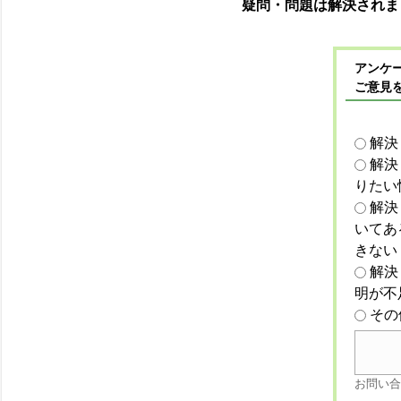
疑問・問題は解決されま
アンケー
ご意見
解決
解決
りたい
解決
いてあ
きない
解決
明が不
その
お問い合