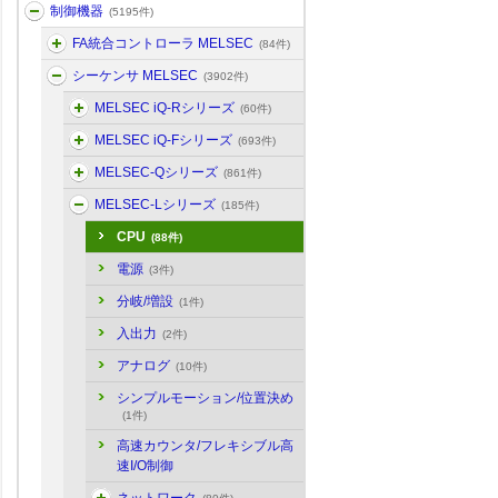
制御機器
(5195件)
FA統合コントローラ MELSEC
(84件)
シーケンサ MELSEC
(3902件)
MELSEC iQ-Rシリーズ
(60件)
MELSEC iQ-Fシリーズ
(693件)
MELSEC-Qシリーズ
(861件)
MELSEC-Lシリーズ
(185件)
CPU
(88件)
電源
(3件)
分岐/増設
(1件)
入出力
(2件)
アナログ
(10件)
シンプルモーション/位置決め
(1件)
高速カウンタ/フレキシブル高
速I/O制御