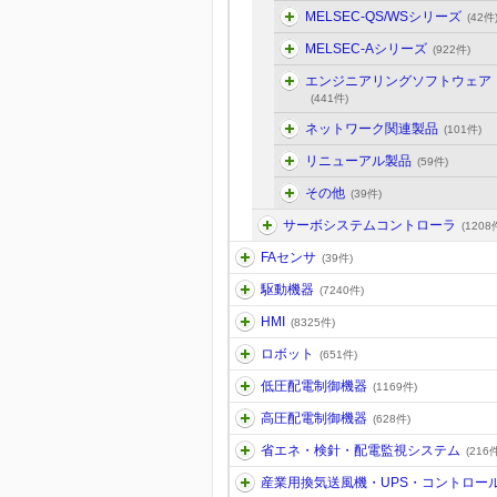
MELSEC-QS/WSシリーズ
(42件
MELSEC-Aシリーズ
(922件)
エンジニアリングソフトウェア
(441件)
ネットワーク関連製品
(101件)
リニューアル製品
(59件)
その他
(39件)
サーボシステムコントローラ
(1208
FAセンサ
(39件)
駆動機器
(7240件)
HMI
(8325件)
ロボット
(651件)
低圧配電制御機器
(1169件)
高圧配電制御機器
(628件)
省エネ・検針・配電監視システム
(216件
産業用換気送風機・UPS・コントロー