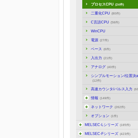
プロセスCPU
(24件)
二重化CPU
(80件)
C言語CPU
(58件)
WinCPU
電源
(27件)
ベース
(6件)
入出力
(21件)
アナログ
(40件)
シンプルモーション/位置決
(12件)
高速カウンタ/パルス入力
(6
情報
(149件)
ネットワーク
(262件)
オプション
(1件)
MELSEC-Lシリーズ
(185件)
MELSEC-Fシリーズ
(423件)