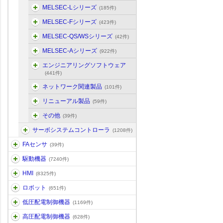
MELSEC-Lシリーズ
(185件)
MELSEC-Fシリーズ
(423件)
MELSEC-QS/WSシリーズ
(42件)
MELSEC-Aシリーズ
(922件)
エンジニアリングソフトウェア
(441件)
ネットワーク関連製品
(101件)
リニューアル製品
(59件)
その他
(39件)
サーボシステムコントローラ
(1208件)
FAセンサ
(39件)
駆動機器
(7240件)
HMI
(8325件)
ロボット
(651件)
低圧配電制御機器
(1169件)
高圧配電制御機器
(628件)