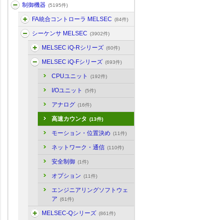
制御機器
(5195件)
FA統合コントローラ MELSEC
(84件)
シーケンサ MELSEC
(3902件)
MELSEC iQ-Rシリーズ
(60件)
MELSEC iQ-Fシリーズ
(693件)
CPUユニット
(192件)
I/Oユニット
(5件)
アナログ
(16件)
高速カウンタ
(13件)
モーション・位置決め
(11件)
ネットワーク・通信
(110件)
安全制御
(1件)
オプション
(11件)
エンジニアリングソフトウェ
ア
(61件)
MELSEC-Qシリーズ
(861件)