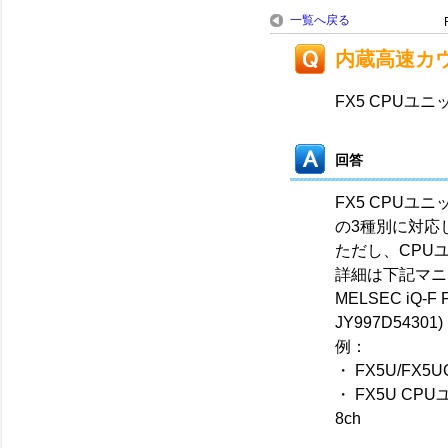
一覧へ戻る
内蔵高速カ
FX5 CPU
回答
FX5 CPUユ
の3種別に対応
ただし、CPU
詳細は下記マニ
MELSEC iQ
JY997D54301)
例：
・ FX5U/FX5U
・ FX5U CPU
8ch