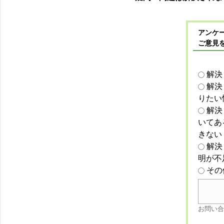
アンケー
ご意見
解決
解決
りたい
解決
いてあ
きない
解決
明が不
その
お問い合