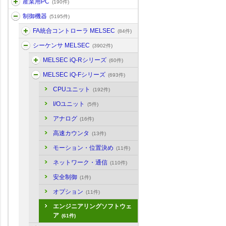
産業用PC
(190件)
制御機器
(5195件)
FA統合コントローラ MELSEC
(84件)
シーケンサ MELSEC
(3902件)
MELSEC iQ-Rシリーズ
(60件)
MELSEC iQ-Fシリーズ
(693件)
CPUユニット
(192件)
I/Oユニット
(5件)
アナログ
(16件)
高速カウンタ
(13件)
モーション・位置決め
(11件)
ネットワーク・通信
(110件)
安全制御
(1件)
オプション
(11件)
エンジニアリングソフトウェ
ア
(61件)