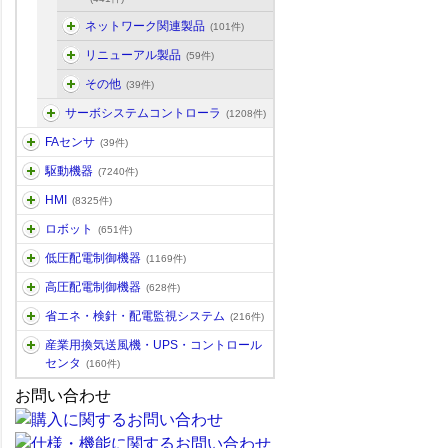
ネットワーク関連製品
(101件)
リニューアル製品
(59件)
その他
(39件)
サーボシステムコントローラ
(1208件)
FAセンサ
(39件)
駆動機器
(7240件)
HMI
(8325件)
ロボット
(651件)
低圧配電制御機器
(1169件)
高圧配電制御機器
(628件)
省エネ・検針・配電監視システム
(216件)
産業用換気送風機・UPS・コントロール
センタ
(160件)
お問い合わせ