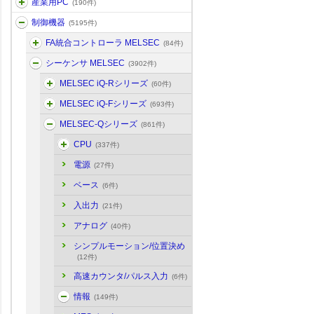
産業用PC
(190件)
制御機器
(5195件)
FA統合コントローラ MELSEC
(84件)
シーケンサ MELSEC
(3902件)
MELSEC iQ-Rシリーズ
(60件)
MELSEC iQ-Fシリーズ
(693件)
MELSEC-Qシリーズ
(861件)
CPU
(337件)
電源
(27件)
ベース
(6件)
入出力
(21件)
アナログ
(40件)
シンプルモーション/位置決め
(12件)
高速カウンタ/パルス入力
(6件)
情報
(149件)