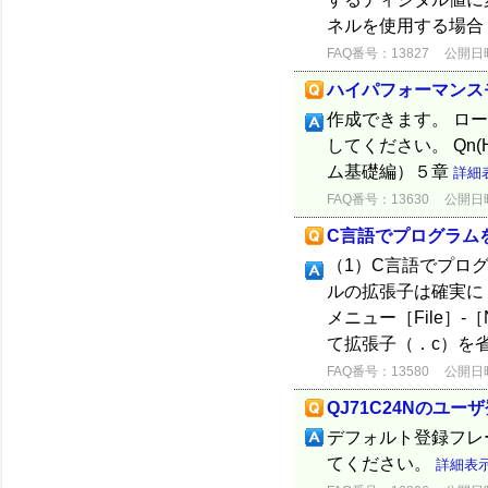
ネルを使用する場合
FAQ番号：13827
公開日時：
ハイパフォーマンス
作成できます。 ロ
してください。 Qn(
ム基礎編）５章
詳細
FAQ番号：13630
公開日時：
C言語でプログラム
（1）C言語でプロ
ルの拡張子は確実に（．
メニュー［File］-［
て拡張子（．c）を省
FAQ番号：13580
公開日時：
QJ71C24Nのユ
デフォルト登録フレー
てください。
詳細表