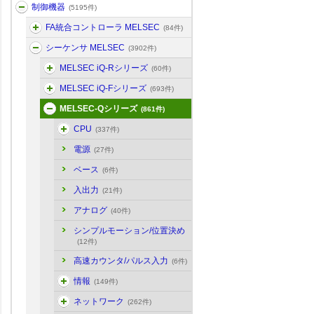
制御機器
(5195件)
FA統合コントローラ MELSEC
(84件)
シーケンサ MELSEC
(3902件)
MELSEC iQ-Rシリーズ
(60件)
MELSEC iQ-Fシリーズ
(693件)
MELSEC-Qシリーズ
(861件)
CPU
(337件)
電源
(27件)
ベース
(6件)
入出力
(21件)
アナログ
(40件)
シンプルモーション/位置決め
(12件)
高速カウンタ/パルス入力
(6件)
情報
(149件)
ネットワーク
(262件)