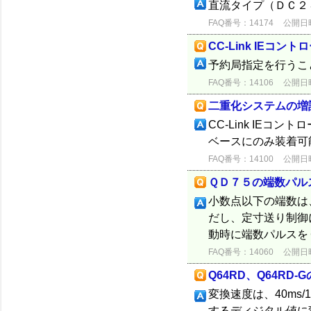
直流タイプ（ＤＣ２
FAQ番号：14174
公開日時：
CC-Link IEコ
予約局指定を行うこ
FAQ番号：14106
公開日時：
二重化システムの増
CC-Link IEコ
ベースにのみ装着可
FAQ番号：14100
公開日時：
ＱＤ７５の端数パル
小数点以下の端数は
だし、定寸送り制御
動時に端数パルスを
FAQ番号：14060
公開日時：
Q64RD、Q64RD
変換速度は、40ms
するディジタル値に