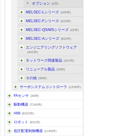
オプション
(1件)
MELSEC-Lシリーズ
(185件)
MELSEC-Fシリーズ
(423件)
MELSEC-QS/WSシリーズ
(42件)
MELSEC-Aシリーズ
(922件)
エンジニアリングソフトウェア
(441件)
ネットワーク関連製品
(101件)
リニューアル製品
(59件)
その他
(39件)
サーボシステムコントローラ
(1208件)
FAセンサ
(39件)
駆動機器
(7240件)
HMI
(8325件)
ロボット
(651件)
低圧配電制御機器
(1169件)