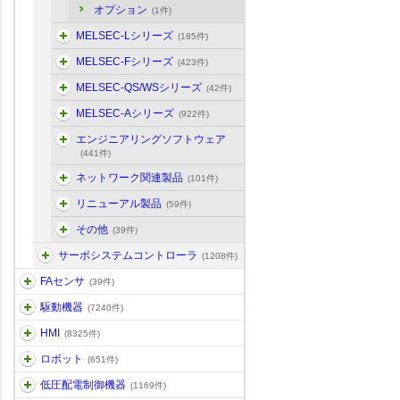
オプション
(1件)
MELSEC-Lシリーズ
(185件)
MELSEC-Fシリーズ
(423件)
MELSEC-QS/WSシリーズ
(42件)
MELSEC-Aシリーズ
(922件)
エンジニアリングソフトウェア
(441件)
ネットワーク関連製品
(101件)
リニューアル製品
(59件)
その他
(39件)
サーボシステムコントローラ
(1208件)
FAセンサ
(39件)
駆動機器
(7240件)
HMI
(8325件)
ロボット
(651件)
低圧配電制御機器
(1169件)