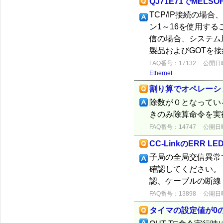
QJ71E71でMEL
TCP/IP接続の場
ン1～16を使用するこ
信の場合、システム
製品およびGOTを
FAQ番号：17132
公開日時：
Ethernet
割り算でオペレーシ
除数が０となってい
きのみ除算命令を実
FAQ番号：14747
公開日時：
CC-LinkのERR 
子局の全局交信異常で
確認してください。
認、ケーブルの断線
FAQ番号：13898
公開日時：
タイマの設定値が0