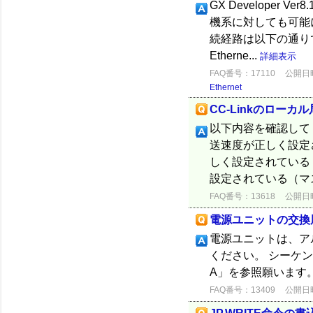
GX Developer 
機系に対しても可能
続経路は以下の通りで
Etherne...
詳細表示
FAQ番号：17110
公開日時：
Ethernet
CC-Linkのロー
以下内容を確認してくだ
送速度が正しく設定
しく設定されている 
設定されている（マス
FAQ番号：13618
公開日時：
電源ユニットの交換
電源ユニットは、ア
ください。 シーケン
A」を参照願います
FAQ番号：13409
公開日時：