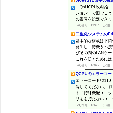
JP.WRITE命令
・QnUCPUの場
ション）で囲むこと
の番号を設定できま
FAQ番号：13384
公開日時：
二重化システムのEth
基本的な構成は下図の
発生し、待機系へ接
びその間のLANケ
これを防ぐためには、
FAQ番号：16097
公開日時：
QCPUのエラーコード
エラーコード｢2110
認してください。 (
ト／特殊機能ユニット
リをを持たないユニット
FAQ番号：13623
公開日時：