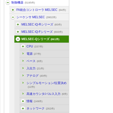
制御機器
(5195件)
FA統合コントローラ MELSEC
(84件)
シーケンサ MELSEC
(3902件)
MELSEC iQ-Rシリーズ
(60件)
MELSEC iQ-Fシリーズ
(693件)
MELSEC-Qシリーズ
(861件)
CPU
(337件)
電源
(27件)
ベース
(6件)
入出力
(21件)
アナログ
(40件)
シンプルモーション/位置決め
(12件)
高速カウンタ/パルス入力
(6件)
情報
(149件)
ネットワーク
(262件)