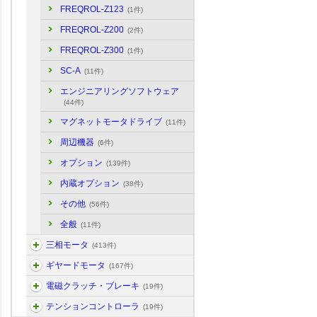
FREQROL-Z123
(1件)
FREQROL-Z200
(2件)
FREQROL-Z300
(1件)
SC-A
(11件)
エンジニアリングソフトウェア
(44件)
マグネットモータドライブ
(11件)
周辺機器
(6件)
オプション
(139件)
内蔵オプション
(38件)
その他
(56件)
全般
(11件)
三相モータ
(413件)
ギヤードモータ
(167件)
電磁クラッチ・ブレーキ
(19件)
テンションコントローラ
(19件)