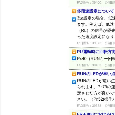
FAQ番号：39400
公開日時：
多段速設定について
3速設定の場合、低
ます。例えば、低速
（RL）の信号が優
った速度設定になり
FAQ番号：39373
公開日時：
PU運転時に回転方
Pr.40（RUNキ
FAQ番号：39453
公開日時：
RUNのLEDが早い
RUNのLEDが速
られます。Pr.7
定させた方が良いで
さい。（Pr.52(操
FAQ番号：39388
公開日時：
FR-E800におけるC