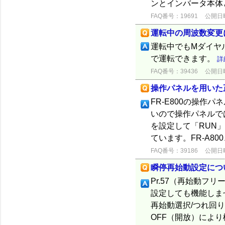
ンとインバータ本体
FAQ番号：19691
公開日時：
運転中の周波数変更
運転中でもMダイヤ
で運転できます。
詳
FAQ番号：39436
公開日時：
操作パネルを用いた
FR-E800の操作
いので操作パネルでは
を設定して「RUN
ています。FR-A800
FAQ番号：39186
公開日時：
瞬停再始動設定につ
Pr.57（再始動フ
設定しても機能しませ
再始動選択/つれ回り引
OFF（開放）により