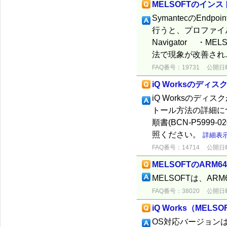
MELSOFTのイン
SymantecのEnd
行うと、プロファイ
Navigator ・M
法で現象が改善され..
FAQ番号：19731
公開日時：
iQ Worksのディ
iQ Worksのディ
トール方法の詳細につ
順書(BCN-P599
照ください。
詳細表
FAQ番号：14714
公開日時：
MELSOFTのARM
MELSOFTは、A
FAQ番号：38020
公開日時：
iQ Works（MEL
OS対応バージョンは以下