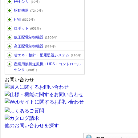
FAセンサ
(39件)
駆動機器
(7240件)
HMI
(8325件)
ロボット
(651件)
低圧配電制御機器
(1169件)
高圧配電制御機器
(628件)
省エネ・検針・配電監視システム
(216件)
産業用換気送風機・UPS・コントロール
センタ
(160件)
お問い合わせ
他のお問い合わせを探す