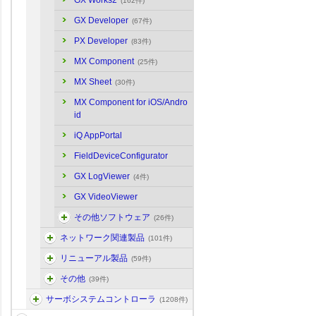
GX Works2
(162件)
GX Developer
(67件)
PX Developer
(83件)
MX Component
(25件)
MX Sheet
(30件)
MX Component for iOS/Andro
id
iQ AppPortal
FieldDeviceConfigurator
GX LogViewer
(4件)
GX VideoViewer
その他ソフトウェア
(26件)
ネットワーク関連製品
(101件)
リニューアル製品
(59件)
その他
(39件)
サーボシステムコントローラ
(1208件)