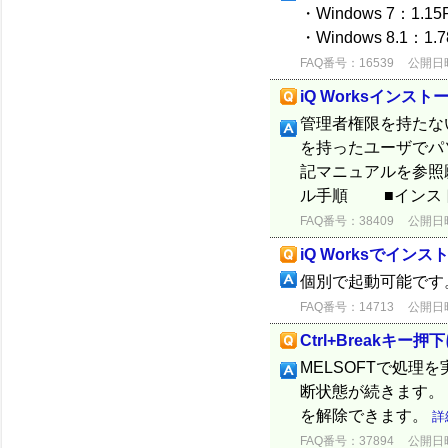
・Windows 7：1.15
・Windows 8.1：1.7
FAQ番号：16539
公開日時：
iQ Worksイン
管理者権限を持たな
を持ったユーザでパ
記マニュアルを参照願い
ル手順 ■インストー
FAQ番号：38409
公開日時：
iQ Worksでイン
個別で起動可能です
FAQ番号：14713
公開日時：
Ctrl+Breakキー
MELSOFTで処理を
断状態が続きます。 再
を解除できます。
詳
FAQ番号：37894
公開日時：