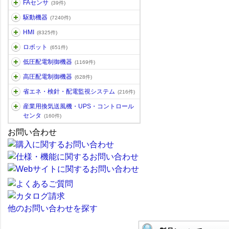
FAセンサ
(39件)
駆動機器
(7240件)
HMI
(8325件)
ロボット
(651件)
低圧配電制御機器
(1169件)
高圧配電制御機器
(628件)
省エネ・検針・配電監視システム
(216件)
産業用換気送風機・UPS・コントロール
センタ
(160件)
お問い合わせ
他のお問い合わせを探す