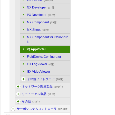
GX Works2
(162件)
GX Developer
(67件)
PX Developer
(83件)
MX Component
(25件)
MX Sheet
(30件)
MX Component for iOS/Andro
id
iQ AppPortal
FieldDeviceConfigurator
GX LogViewer
(4件)
GX VideoViewer
その他ソフトウェア
(26件)
ネットワーク関連製品
(101件)
リニューアル製品
(59件)
その他
(39件)
サーボシステムコントローラ
(1208件)