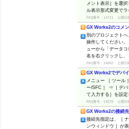
メント表示］を選択し
ル表示形式変更でラベル
FAQ番号：14721
公開日時：
GX Works2の
別のプロジェクトへ
操作してください。
ューから「データコ
名を右クリックし、「
FAQ番号：14662
公開日時：
GX Works2で
メニュー ［ ツール 
ー/SFC ］ ⇒［
て入力する］を設定
FAQ番号：14679
公開日時：
GX Works2の接
接続先指定は、［ 
ンウィンドウ ］が