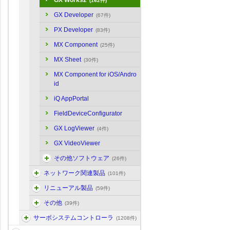
GX Works2
(162件)
GX Developer
(67件)
PX Developer
(83件)
MX Component
(25件)
MX Sheet
(30件)
MX Component for iOS/Andro
id
iQ AppPortal
FieldDeviceConfigurator
GX LogViewer
(4件)
GX VideoViewer
その他ソフトウェア
(26件)
ネットワーク関連製品
(101件)
リニューアル製品
(59件)
その他
(39件)
サーボシステムコントローラ
(1208件)