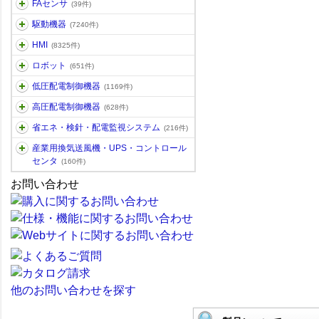
FAセンサ
(39件)
駆動機器
(7240件)
HMI
(8325件)
ロボット
(651件)
低圧配電制御機器
(1169件)
高圧配電制御機器
(628件)
省エネ・検針・配電監視システム
(216件)
産業用換気送風機・UPS・コントロール
センタ
(160件)
お問い合わせ
他のお問い合わせを探す