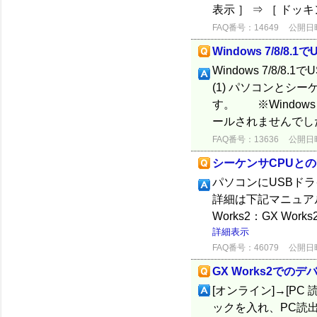
表示 ］ ⇒ ［ ド
FAQ番号：14649
公開日時：
Windows 7/8
Windows 7/8
(1) パソコンとシ
す。 ※Window
ールされませんでし
FAQ番号：13636
公開日時：
シーケンサCPUとの
パソコンにUSBドライバ
詳細は下記マニュア
Works2：GX Work
詳細表示
FAQ番号：46079
公開日時：
GX Works2で
[オンライン]→[P
ックを入れ、PC読