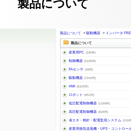
製品について
製品について
>
駆動機器
>
インバータ FRE
製品について
産業用PC
(190件)
制御機器
(5195件)
FAセンサ
(39件)
駆動機器
(7240件)
HMI
(8325件)
ロボット
(651件)
低圧配電制御機器
(1169件)
高圧配電制御機器
(628件)
省エネ・検針・配電監視システム
(216件
産業用換気送風機・UPS・コントロー