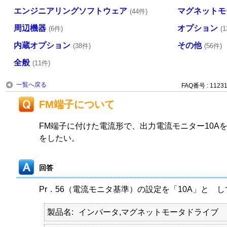
エンジニアリングソフトウェア
マグネットモ
(44件)
周辺機器
オプション
(6件)
(
内蔵オプション
その他
(38件)
(56件)
全般
(11件)
一覧へ戻る
FAQ番号 : 1123
FM端子について
FM端子に付けた電流形で、出力電流モニター10A
をしたい。
回答
Pr．56（電流モニタ基準）の設定を「10A」と 
製品名
インバータ,マグネットモータドライブ