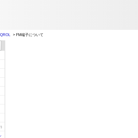
QROL
>
FM端子について
)
ル