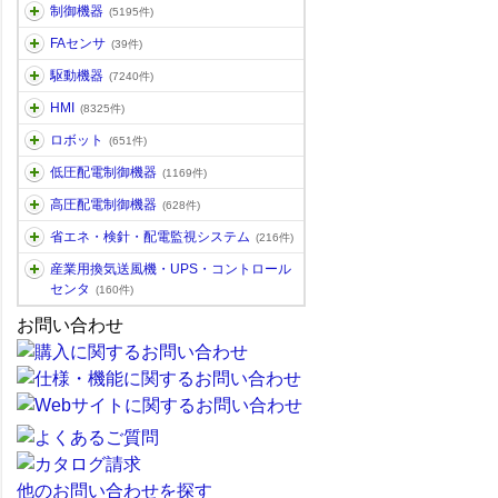
制御機器
(5195件)
FAセンサ
(39件)
駆動機器
(7240件)
HMI
(8325件)
ロボット
(651件)
低圧配電制御機器
(1169件)
高圧配電制御機器
(628件)
省エネ・検針・配電監視システム
(216件)
産業用換気送風機・UPS・コントロール
センタ
(160件)
お問い合わせ
他のお問い合わせを探す