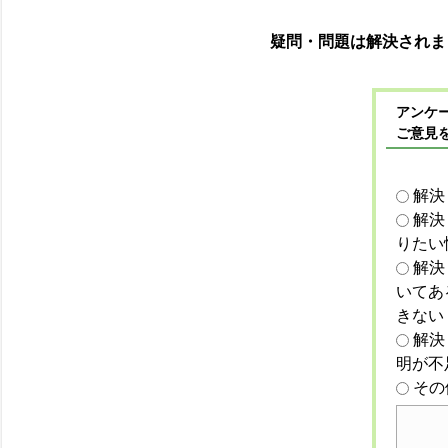
疑問・問題は解決されま
アンケー
ご意見
解決
解決
りたい
解決
いてあ
きない
解決
明が不
その