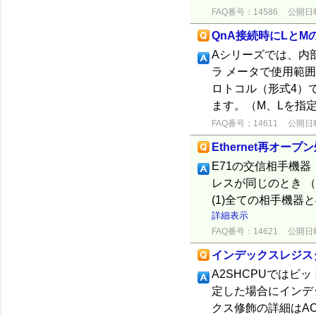
FAQ番号：14586
公開日時：
QnA接続時にLとM
Aシリーズでは、内
ラ メータで使用範囲を
ロトコル（形式4）
ます。（M、Lを指定
FAQ番号：14611
公開日時：
Ethernet再オープ
E71の交信相手機器
レスが同じのとき （
(1)全ての相手機器
詳細表示
FAQ番号：14621
公開日時：
インデックスレジス
A2SHCPUでは
定した場合にインデ
クス修飾の詳細はAC