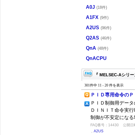
A0J
(18件)
A1FX
(9件)
A2US
(96件)
Q2AS
(46件)
QnA
(48件)
QnACPU
『 MELSEC-Aシリー
301件中 11 - 20 件を表示
ＰＩＤ専用命令のＰ
ＰＩＤ制御用データ
ＤＩＮＩＴ命令実行
制御が不安定になる
FAQ番号：14430
公開日時：
,
A2US