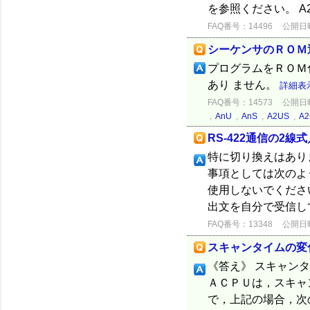
を参照ください。 A2U
FAQ番号：14496
公開日時：
シーケンサのＲＯＭ
プログラムをＲＯＭ
あり ません。
詳細表
FAQ番号：14573
公開日時：
,
AnU
,
AnS
,
A2US
,
A2
RS-422通信の2線
特に切り換えはありませ
事項としては次の
使用しないでくださ
出文を自分で受信し
FAQ番号：13348
公開日時：
スキャンタイムの変
《答え》 スキャン
ＡＣＰＵは，スキャ
で，上記の場合，次