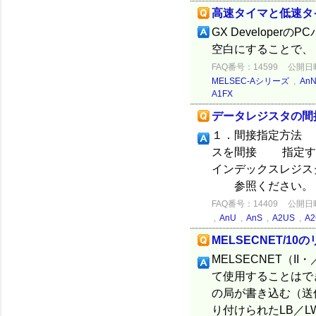
高速タイマと低速タ
GX Develope
空白にすることで、 
FAQ番号：14599
公開日時：
MELSEC-Aシリーズ
,
An
A1FX
データレジスタの間
１．間接指定方法 
スを間接 指定す
インデックスレジス
参照ください。 ２
FAQ番号：14409
公開日時：
,
AnU
,
AnS
,
A2US
,
A2
MELSECNET/1
MELSECNET（
て使用することはでき
の局が書き込む（送
り付けられたLB／LW