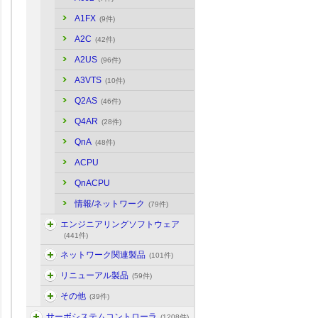
A1FX
(9件)
A2C
(42件)
A2US
(96件)
A3VTS
(10件)
Q2AS
(46件)
Q4AR
(28件)
QnA
(48件)
ACPU
QnACPU
情報/ネットワーク
(79件)
エンジニアリングソフトウェア
(441件)
ネットワーク関連製品
(101件)
リニューアル製品
(59件)
その他
(39件)
サーボシステムコントローラ
(1208件)