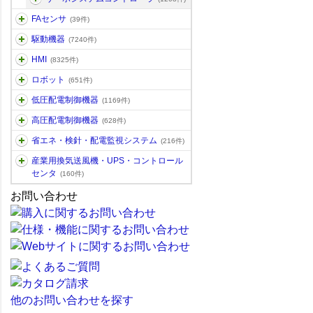
FAセンサ
(39件)
駆動機器
(7240件)
HMI
(8325件)
ロボット
(651件)
低圧配電制御機器
(1169件)
高圧配電制御機器
(628件)
省エネ・検針・配電監視システム
(216件)
産業用換気送風機・UPS・コントロール
センタ
(160件)
お問い合わせ
他のお問い合わせを探す