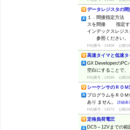
データレジスタの間
１．間接指定方法 
スを間接 指定す
インデックスレジス
参照ください。 ２
FAQ番号：14409
公開日時：
高速タイマと低速タ
GX Develope
空白にすることで、 
FAQ番号：14599
公開日時：
シーケンサのＲＯＭ
プログラムをＲＯＭ
あり ません。
詳細表
FAQ番号：14573
公開日時：
定格負荷電圧
DC5～12Vまでの