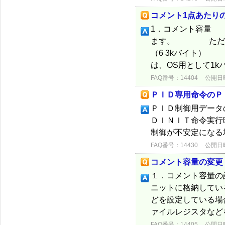
コメント1点あたり
1．コメント容量 
ます。 ただしパラ
（6 3kバイ
は、OS用として1
FAQ番号：14404
公開日時：
ＰＩＤ専用命令のＰ
ＰＩＤ制御用データ
ＤＩＮＩＴ命令実行
制御が不安定になる
FAQ番号：14430
公開日時：
コメント容量の変更
１．コメント容量
ニットに格納して
どを設定している
ァイルレジスタなど
FAQ番号：14405
公開日時：