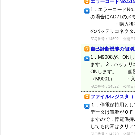
エラーコードNo.51
1．エラーコードNo.
の場合にAD71
・購入後初めて
のバッテリコネクタ
FAQ番号：14502
公開日時：
自己診断機能の個別
1．M9008が、O
ます。 2．バッテリ
ONします。 個
（M9001） ・入出
FAQ番号：14522
公開日時：
ファイルレジスタ（
１．停電保持用とし
データは電源がＯＦ
ますので，停電保持
しても内容はクリア
FAQ番号：14270
公開日時：