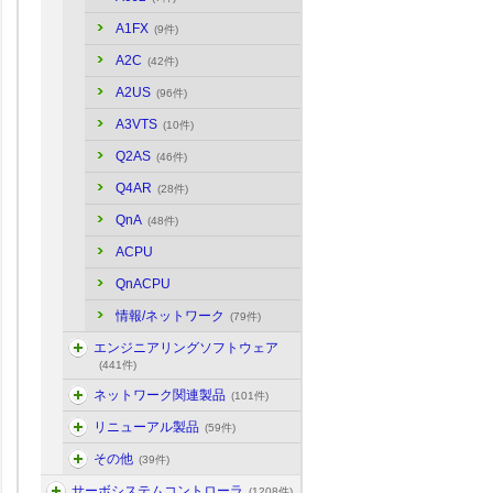
A1FX
(9件)
A2C
(42件)
A2US
(96件)
A3VTS
(10件)
Q2AS
(46件)
Q4AR
(28件)
QnA
(48件)
ACPU
QnACPU
情報/ネットワーク
(79件)
エンジニアリングソフトウェア
(441件)
ネットワーク関連製品
(101件)
リニューアル製品
(59件)
その他
(39件)
サーボシステムコントローラ
(1208件)