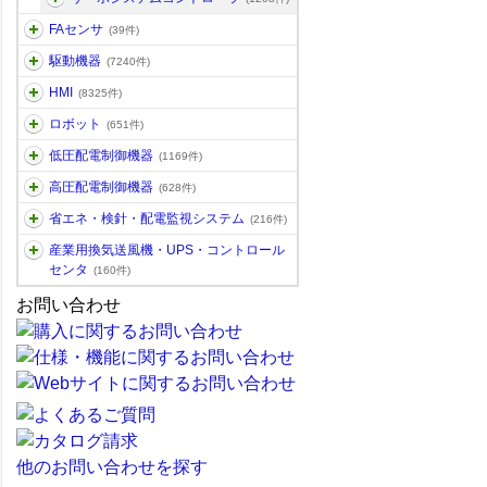
FAセンサ
(39件)
駆動機器
(7240件)
HMI
(8325件)
ロボット
(651件)
低圧配電制御機器
(1169件)
高圧配電制御機器
(628件)
省エネ・検針・配電監視システム
(216件)
産業用換気送風機・UPS・コントロール
センタ
(160件)
お問い合わせ
他のお問い合わせを探す