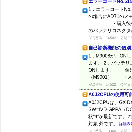
エラーコードNo.51
1．エラーコードNo.
の場合にAD71
・購入後初めて
のバッテリコネクタ
FAQ番号：14502
公開日時：
自己診断機能の個別
1．M9008が、O
ます。 2．バッテリ
ONします。 個
（M9001） ・入出
FAQ番号：14522
公開日時：
A0J2CPUの使用
A0J2CPUは、GX
SW□IVD-GPPA（
状”4”が最新です。 
対象 外です。
詳細表
FAQ番号：13360
公開日時：