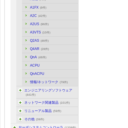
A1FX
(9件)
A2C
(42件)
A2US
(96件)
A3VTS
(10件)
Q2AS
(46件)
Q4AR
(28件)
QnA
(48件)
ACPU
QnACPU
情報/ネットワーク
(79件)
エンジニアリングソフトウェア
(441件)
ネットワーク関連製品
(101件)
リニューアル製品
(59件)
その他
(39件)
サーボシステムコントローラ
(1208件)