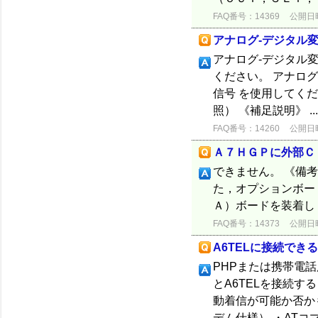
FAQ番号：14369
公開日時：
アナログ-デジタル
アナログ-デジタル
ください。 アナログ
信号 を使用してくだ
照） 《補足説明》 ..
FAQ番号：14260
公開日時：
Ａ７ＨＧＰに外部Ｃ
できません。 《備
た，オプションボー
Ａ）ボードを装着し
FAQ番号：14373
公開日時：
A6TELに接続でき
PHPまたは携帯電
とA6TELを接続す
動着信が可能か否か
デム仕様） ・ATコマ