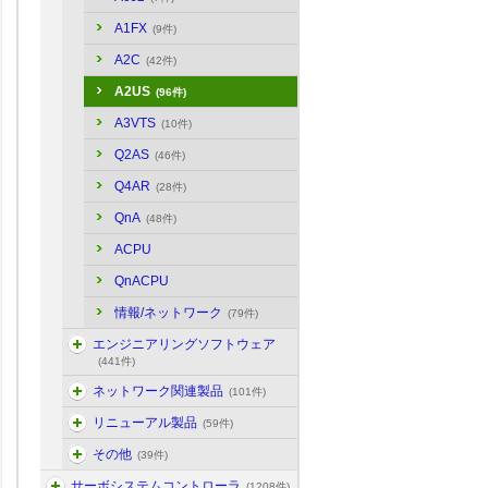
A1FX
(9件)
A2C
(42件)
A2US
(96件)
A3VTS
(10件)
Q2AS
(46件)
Q4AR
(28件)
QnA
(48件)
ACPU
QnACPU
情報/ネットワーク
(79件)
エンジニアリングソフトウェア
(441件)
ネットワーク関連製品
(101件)
リニューアル製品
(59件)
その他
(39件)
サーボシステムコントローラ
(1208件)