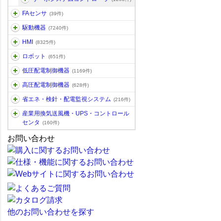
FAセンサ
(39件)
駆動機器
(7240件)
HMI
(8325件)
ロボット
(651件)
低圧配電制御機器
(1169件)
高圧配電制御機器
(628件)
省エネ・検針・配電監視システム
(216件)
産業用換気送風機・UPS・コントロール
センタ
(160件)
お問い合わせ
他のお問い合わせを探す