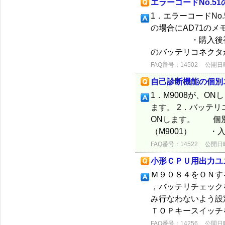
エラーコードNo.51
1．エラーコードNo.
の場合にAD71
・購入後初めて
のバッテリコネクタ
FAQ番号：14502
公開日時：
自己診断機能の個別
1．M9008が、O
ます。 2．バッテリ
ONします。 個
（M9001） ・入出
FAQ番号：14522
公開日時：
小形ＣＰＵ用出力ユ
Ｍ９０８４をＯＮす
，バッテリチェック
み行なわないよう設
ＴＯＰキースイッチを
FAQ番号：14256
公開日時：