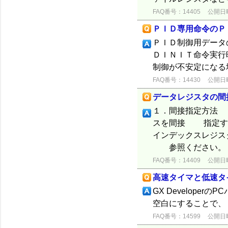
FAQ番号：14405
公開日時：
ＰＩＤ専用命令のＰ
ＰＩＤ制御用データ
ＤＩＮＩＴ命令実行
制御が不安定になる
FAQ番号：14430
公開日時：
データレジスタの間
１．間接指定方法 
スを間接 指定す
インデックスレジス
参照ください。 ２
FAQ番号：14409
公開日時：
高速タイマと低速タ
GX Develope
空白にすることで、 
FAQ番号：14599
公開日時：