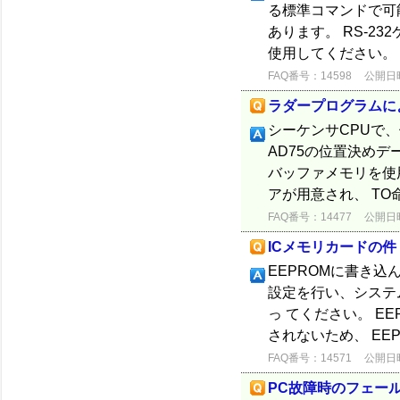
る標準コマンドで可
あります。 RS-2
使用してください。 
FAQ番号：14598
公開日時：
ラダープログラムに
シーケンサCPUで
AD75の位置決めデ
バッファメモリを使用
アが用意され、 TO命
FAQ番号：14477
公開日時：
ICメモリカードの件
EEPROMに書き
設定を行い、システ
っ てください。 E
されないため、 EEP
FAQ番号：14571
公開日時：
PC故障時のフェー