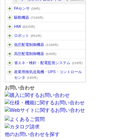
FAセンサ
(39件)
駆動機器
(7240件)
HMI
(8325件)
ロボット
(651件)
低圧配電制御機器
(1169件)
高圧配電制御機器
(628件)
省エネ・検針・配電監視システム
(216件)
産業用換気送風機・UPS・コントロール
センタ
(160件)
お問い合わせ
他のお問い合わせを探す