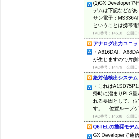
(1)GX Devel
デムは下記などがあ
サン電子：MS336
ということは携帯電
FAQ番号：14618
公開日時：
アナログ出力ユニッ
・A616DAI、A6
が生じますので片側コ
FAQ番号：14479
公開日時：
絶対値検出システム
・これはA1SD75
帰時に溜まりPLS
れる要因として、位
す。 位置ループゲ
FAQ番号：14638
公開日時：
Q6TELの推奨モデ
GX Develope