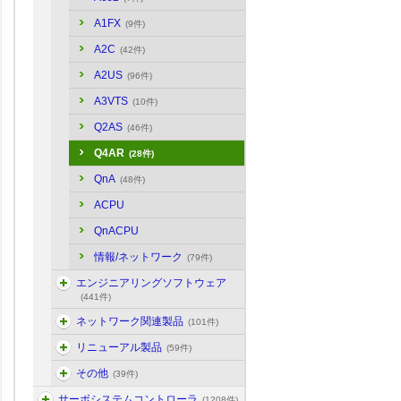
A1FX
(9件)
A2C
(42件)
A2US
(96件)
A3VTS
(10件)
Q2AS
(46件)
Q4AR
(28件)
QnA
(48件)
ACPU
QnACPU
情報/ネットワーク
(79件)
エンジニアリングソフトウェア
(441件)
ネットワーク関連製品
(101件)
リニューアル製品
(59件)
その他
(39件)
サーボシステムコントローラ
(1208件)