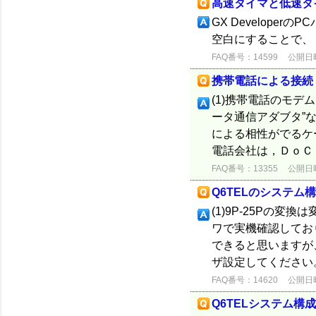
高速タイマと低速タ
GX Develope
空白にすることで、 
FAQ番号：14599
公開日時：
携帯電話による接続
(1)携帯電話のモデ
ータ通信アダブタ”
による相性がでるケ
電話会社は，ＤｏＣｏ
FAQ番号：13355
公開日時：
Q6TELのシステム
(1)9P-25Pの変
ワで実機確認しており
できると思いますが
ザ設定してください
FAQ番号：14620
公開日時：
Q6TELシステム構