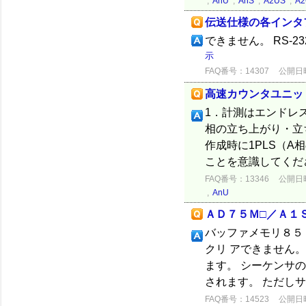
,
AnU
,
AnS
,
A2US
,
A2
伝送仕様の各インタ
できません。 RS-
示
FAQ番号：14307
公開日時：
高速カウンタユニッ
1．計測はエンドレスです
相の立ち上がり・
作成時に1PLS（
ことを意識してくださ
FAQ番号：13346
公開日時：
,
AnU
ＡＤ７５Ｍ□／Ａ１
バッファメモリ８５
クリ アできません
ます。 シーケンサ
されます。 ただしサ
FAQ番号：14523
公開日時：