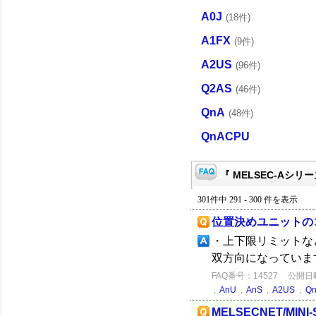
A0J
(18件)
A1FX
(9件)
A2US
(96件)
Q2AS
(46件)
QnA
(48件)
QnACPU
『 MELSEC-Aシリー
301件中 291 - 300 件を表示
位置決めユニットの
・上下限リミットな
双方向になっていま
FAQ番号：14527
公開日時：
,
AnU
,
AnS
,
A2US
,
Q
MELSECNET/MI