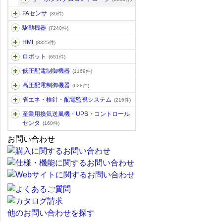
FAセンサ
(39件)
駆動機器
(7240件)
HMI
(8325件)
ロボット
(651件)
低圧配電制御機器
(1169件)
高圧配電制御機器
(628件)
省エネ・検針・配電監視システム
(216件)
産業用換気送風機・UPS・コントロール
センタ
(160件)
お問い合わせ
他のお問い合わせを探す