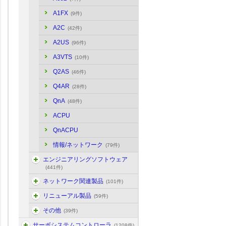
A1FX
(9件)
A2C
(42件)
A2US
(96件)
A3VTS
(10件)
Q2AS
(46件)
Q4AR
(28件)
QnA
(48件)
ACPU
QnACPU
情報/ネットワーク
(79件)
エンジニアリングソフトウェア
(441件)
ネットワーク関連製品
(101件)
リニューアル製品
(59件)
その他
(39件)
サーボシステムコントローラ
(1208件)