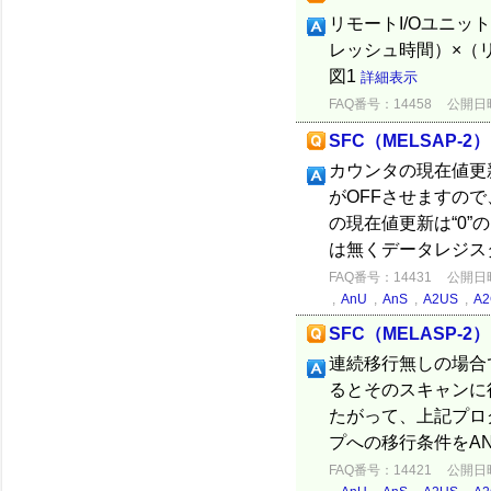
リモートI/Oユニッ
レッシュ時間）×（リ
図1
詳細表示
FAQ番号：14458
公開日時：
SFC（MELSAP
カウンタの現在値更
がOFFさせますので
の現在値更新は“0”
は無くデータレジスタ
FAQ番号：14431
公開日時：
,
AnU
,
AnS
,
A2US
,
A2
SFC（MELASP
連続移行無しの場合
るとそのスキャンに
たがって、上記プロ
プへの移行条件をAN
FAQ番号：14421
公開日時：