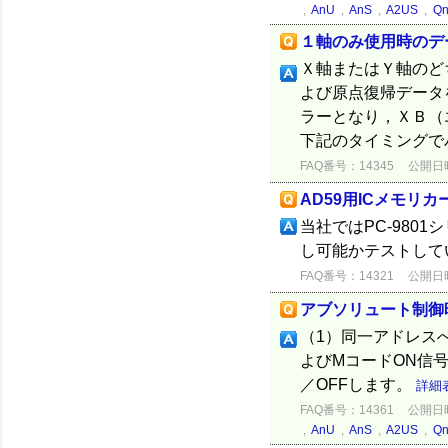
,
AnU
,
AnS
,
A2US
,
Q
１軸のみ使用時のデ
Ｘ軸またはＹ軸のど
よび原点復帰データ
ラーとなり，ＸＢ（
下記のタイミングでパ
FAQ番号：14345
公開日時：
AD59用ICメモリカ
当社ではPC-980
し可能かテストして
FAQ番号：14321
公開日時：
アブソリュート制御
（1）同一アドレス
よびMコードON
／OFFします。
詳細
FAQ番号：14361
公開日時：
,
AnU
,
AnS
,
A2US
,
Q