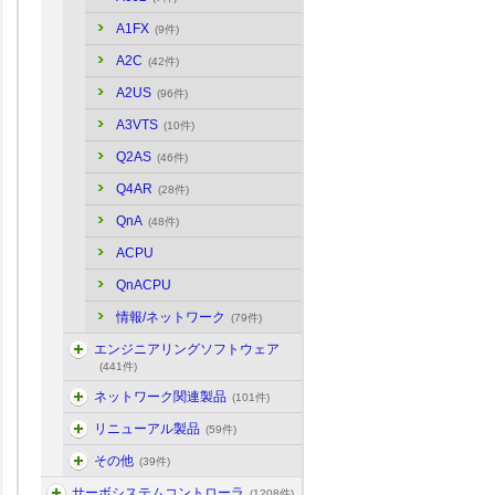
A1FX
(9件)
A2C
(42件)
A2US
(96件)
A3VTS
(10件)
Q2AS
(46件)
Q4AR
(28件)
QnA
(48件)
ACPU
QnACPU
情報/ネットワーク
(79件)
エンジニアリングソフトウェア
(441件)
ネットワーク関連製品
(101件)
リニューアル製品
(59件)
その他
(39件)
サーボシステムコントローラ
(1208件)