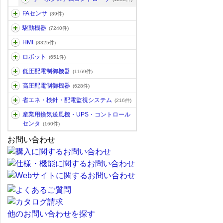
FAセンサ
(39件)
駆動機器
(7240件)
HMI
(8325件)
ロボット
(651件)
低圧配電制御機器
(1169件)
高圧配電制御機器
(628件)
省エネ・検針・配電監視システム
(216件)
産業用換気送風機・UPS・コントロール
センタ
(160件)
お問い合わせ
他のお問い合わせを探す