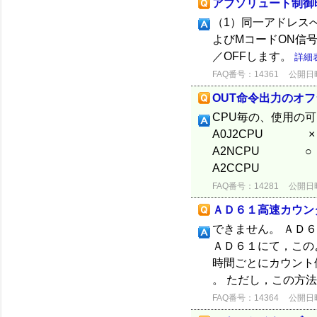
アブソリュート制御
（1）同一アドレス
よびMコードON
／OFFします。
詳細
FAQ番号：14361
公開日時：
OUT命令出力のオ
CPU毎の、使用の
A0J2CPU
A2NCP
A2CCPU ○
FAQ番号：14281
公開日時：
ＡＤ６１高速カウン
できません。 ＡＤ
ＡＤ６１にて，この
時間ごとにカウント
。 ただし，この方法
FAQ番号：14364
公開日時：