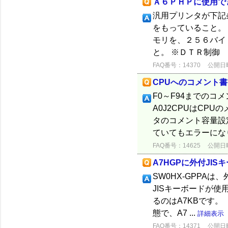
Ａ６ＰＨＰに使用で
汎用プリンタが下記
をもっていること。
モリを、２５６バイ
と。 ※ＤＴＲ制御 
FAQ番号：14370
公開日時：
CPUへのコメント
F0～F94までの
A0J2CPUはCP
タのコメント容量設
ていてもエラーにな
FAQ番号：14625
公開日時：
A7HGPに外付JI
SW0HX-GPPAは
JISキーボードが使
るのはA7KBです。
態で、A7 ...
詳細表示
FAQ番号：14371
公開日時：