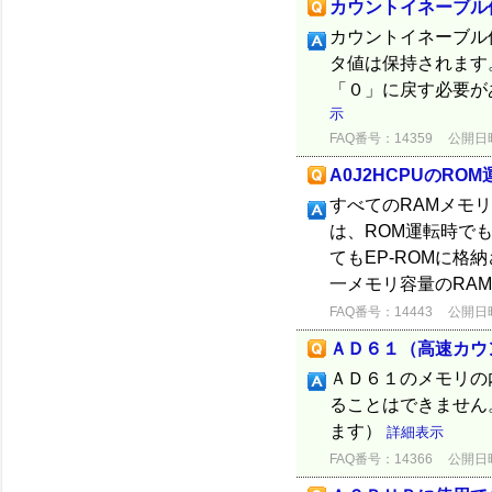
カウントイネーブル
カウントイネーブル
タ値は保持されます
「０」に戻す必要が
示
FAQ番号：14359
公開日時：
A0J2HCPUのR
すべてのRAMメモ
は、ROM運転時でも
てもEP-ROMに格
一メモリ容量のRAM
FAQ番号：14443
公開日時：
ＡＤ６１（高速カウ
ＡＤ６１のメモリの
ることはできません。
ます）
詳細表示
FAQ番号：14366
公開日時：