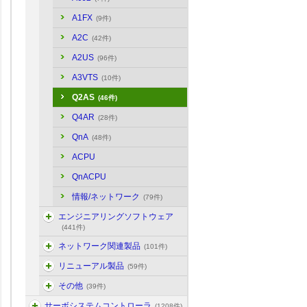
A1FX
(9件)
A2C
(42件)
A2US
(96件)
A3VTS
(10件)
Q2AS
(46件)
Q4AR
(28件)
QnA
(48件)
ACPU
QnACPU
情報/ネットワーク
(79件)
エンジニアリングソフトウェア
(441件)
ネットワーク関連製品
(101件)
リニューアル製品
(59件)
その他
(39件)
サーボシステムコントローラ
(1208件)