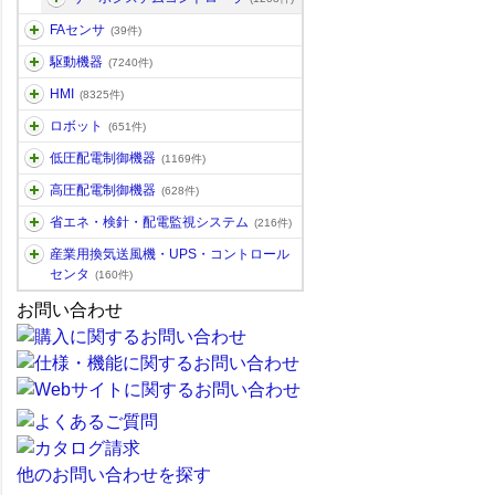
FAセンサ
(39件)
駆動機器
(7240件)
HMI
(8325件)
ロボット
(651件)
低圧配電制御機器
(1169件)
高圧配電制御機器
(628件)
省エネ・検針・配電監視システム
(216件)
産業用換気送風機・UPS・コントロール
センタ
(160件)
お問い合わせ
他のお問い合わせを探す