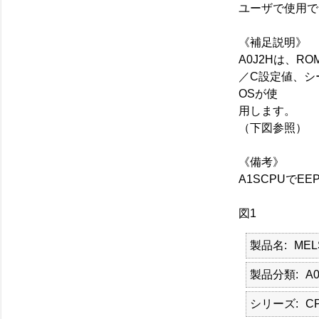
ユーザで使用で
《補足説明》
A0J2Hは、R
／C設定値、シ
OSが使
用します。
（下図参照）
《備考》
A1SCPUでE
図1
製品名
MEL
製品分類
A0
シリーズ
C