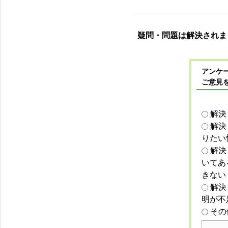
疑問・問題は解決されま
アンケー
ご意見
解決
解決
りたい
解決
いてあ
きない
解決
明が不
その