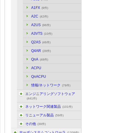
A1FX
(9件)
A2C
(42件)
A2US
(96件)
A3VTS
(10件)
Q2AS
(46件)
Q4AR
(28件)
QnA
(48件)
ACPU
QnACPU
情報/ネットワーク
(79件)
エンジニアリングソフトウェア
(441件)
ネットワーク関連製品
(101件)
リニューアル製品
(59件)
その他
(39件)
サーボシステムコントローラ
(1208件)