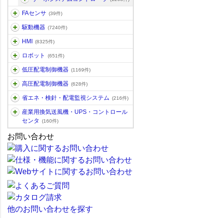
FAセンサ
(39件)
駆動機器
(7240件)
HMI
(8325件)
ロボット
(651件)
低圧配電制御機器
(1169件)
高圧配電制御機器
(628件)
省エネ・検針・配電監視システム
(216件)
産業用換気送風機・UPS・コントロール
センタ
(160件)
お問い合わせ
他のお問い合わせを探す