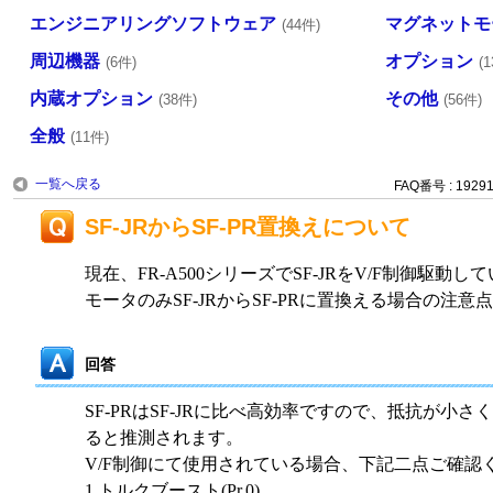
エンジニアリングソフトウェア
マグネットモ
(44件)
周辺機器
オプション
(6件)
(
内蔵オプション
その他
(38件)
(56件)
全般
(11件)
一覧へ戻る
FAQ番号 : 1929
SF-JRからSF-PR置換えについて
現在、FR-A500シリーズでSF-JRをV/F制御駆動し
モータのみSF-JRからSF-PRに置換える場合の注
回答
SF-PRはSF-JRに比べ高効率ですので、抵抗が小
ると推測されます。
V/F制御にて使用されている場合、下記二点ご確認
1.トルクブースト(Pr.0)