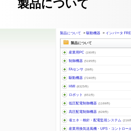
製品について
製品について
>
駆動機器
>
インバータ FRE
製品について
産業用PC
(190件)
制御機器
(5195件)
FAセンサ
(39件)
駆動機器
(7240件)
HMI
(8325件)
ロボット
(651件)
低圧配電制御機器
(1169件)
高圧配電制御機器
(628件)
省エネ・検針・配電監視システム
(216件
産業用換気送風機・UPS・コントロー