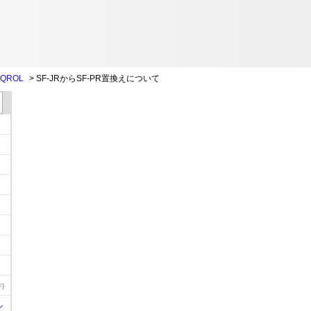
QROL
>
SF-JRからSF-PR置換えについて
)
ル