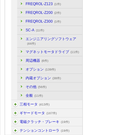
FREQROL-Z123
(1件)
FREQROL-Z200
(2件)
FREQROL-Z300
(1件)
SC-A
(11件)
エンジニアリングソフトウェア
(44件)
マグネットモータドライブ
(11件)
周辺機器
(6件)
オプション
(139件)
内蔵オプション
(38件)
その他
(56件)
全般
(11件)
三相モータ
(413件)
ギヤードモータ
(167件)
電磁クラッチ・ブレーキ
(19件)
テンションコントローラ
(19件)