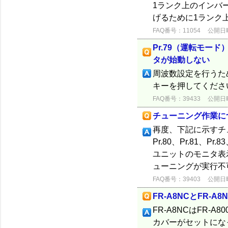
1ランク上のインバ
げるために1ランク
FAQ番号：11054
公開日時：
Pr.79（運転モー
タが始動しない
周波数設定を行うた
キーを押してくださ
FAQ番号：39433
公開日時：
チューニング作業に
再度、下記に示すチュ
Pr.80、Pr.81、
ユニットのモニタ表
ューニングが実行不可
FAQ番号：39403
公開日時：
FR-A8NCとFR-
FR-A8NCはFR-A
カバーがセットにな