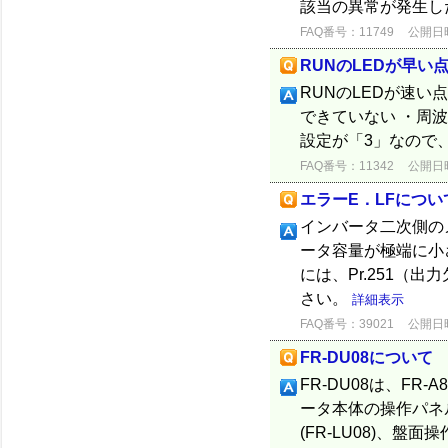
該当の異常が発生した
FAQ番号：11749
公開日時：
RUNのLEDが早い
RUNのLEDが速
できていない ・周波
設定が「3」なので
FAQ番号：11342
公開日時：
エラーE．LFについ
インバータ二次側の
ータ容量が極端に小
には、Pr.251（
さい。
詳細表示
FAQ番号：39021
公開日時：
FR-DU08について
FR-DU08は、FR
ータ本体の操作パネル
(FR-LU08)、盤面