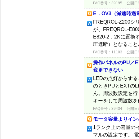
FAQ番号：39195
公開日時：
E．OV3（減速時過
FREQROL-Z2
が、FREQROL-
E820-2．2Kに
圧遮断）となることが
FAQ番号：11103
公開日時：
操作パネルのPU／
変更できない
LEDの点灯からする
のときPUとEXTの
ん。周波数設定を行
キーをして周波数を
FAQ番号：39434
公開日時：
モータ容量よりイン
1ランク上の容量の
マルの設定です。 