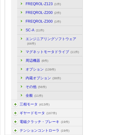
FREQROL-Z123
(1件)
FREQROL-Z200
(2件)
FREQROL-Z300
(1件)
SC-A
(11件)
エンジニアリングソフトウェア
(44件)
マグネットモータドライブ
(11件)
周辺機器
(6件)
オプション
(139件)
内蔵オプション
(38件)
その他
(56件)
全般
(11件)
三相モータ
(413件)
ギヤードモータ
(167件)
電磁クラッチ・ブレーキ
(19件)
テンションコントローラ
(19件)