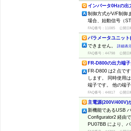
インバータ0Hzの出
制御方式がV/F制
場合、始動信号（S
FAQ番号：11085
公開日時：
パラメータユニット(F
できません。
詳細表
FAQ番号：44798
公開日時：
FR-D800の出力
FR-D800 は2 点
します。 同時使用は
端子です。 他の端
FAQ番号：44817
公開日時：
主電源(200V/40
新機能であるUSB 
Configurato
PU07BB により