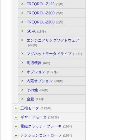
FREQROL-Z123
(1件)
FREQROL-Z200
(2件)
FREQROL-Z300
(1件)
SC-A
(11件)
エンジニアリングソフトウェア
(44件)
マグネットモータドライブ
(11件)
周辺機器
(6件)
オプション
(139件)
内蔵オプション
(38件)
その他
(56件)
全般
(11件)
三相モータ
(413件)
ギヤードモータ
(167件)
電磁クラッチ・ブレーキ
(19件)
テンションコントローラ
(19件)